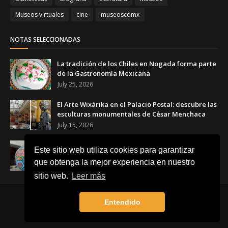
Museos virtuales
cine
museoscdmx
NOTAS SELECCIONADAS
La tradición de los Chiles en Nogada forma parte
de la Gastronomía Mexicana
July 25, 2026
El Arte Wixárika en el Palacio Postal: descubre las
esculturas monumentales de César Menchaca
July 15, 2026
El Balón Monumental WIXA 26: tradición wixárika,
Este sitio web utiliza cookies para garantizar
arte huichol y futbol
que obtenga la mejor experiencia en nuestro
June 23, 2026
sitio web.
Leer más
Inicio
Acerca de
Contacto
Entendido
Created By
SoraTemplates
| Distributed By
Blogger Template