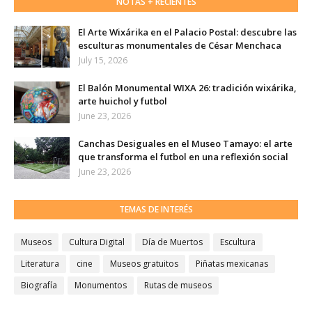
NOTAS + RECIENTES
El Arte Wixárika en el Palacio Postal: descubre las
esculturas monumentales de César Menchaca
July 15, 2026
El Balón Monumental WIXA 26: tradición wixárika,
arte huichol y futbol
June 23, 2026
Canchas Desiguales en el Museo Tamayo: el arte
que transforma el futbol en una reflexión social
June 23, 2026
TEMAS DE INTERÉS
Museos
Cultura Digital
Día de Muertos
Escultura
Literatura
cine
Museos gratuitos
Piñatas mexicanas
Biografía
Monumentos
Rutas de museos