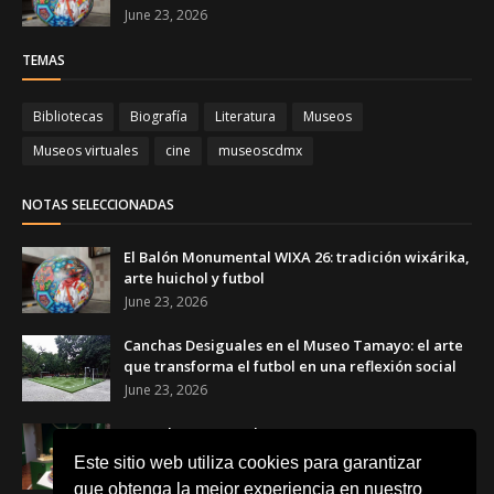
June 23, 2026
TEMAS
Bibliotecas
Biografía
Literatura
Museos
Museos virtuales
cine
museoscdmx
NOTAS SELECCIONADAS
El Balón Monumental WIXA 26: tradición wixárika,
arte huichol y futbol
June 23, 2026
Canchas Desiguales en el Museo Tamayo: el arte
que transforma el futbol en una reflexión social
June 23, 2026
Copa de Arte Popular Banamex 2026: artesanas y
artesanos mexicanos celebran el futbol a través
Este sitio web utiliza cookies para garantizar
del arte
que obtenga la mejor experiencia en nuestro