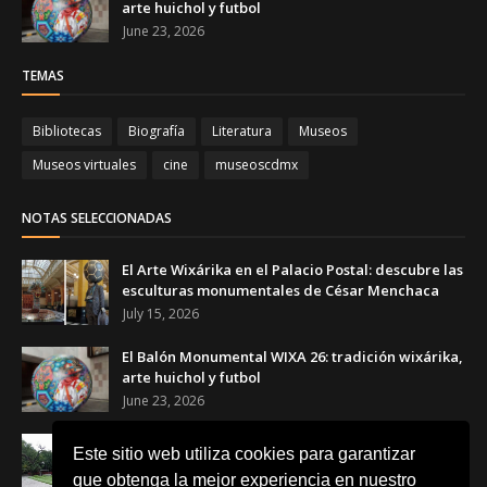
arte huichol y futbol
June 23, 2026
TEMAS
Bibliotecas
Biografía
Literatura
Museos
Museos virtuales
cine
museoscdmx
NOTAS SELECCIONADAS
El Arte Wixárika en el Palacio Postal: descubre las
esculturas monumentales de César Menchaca
July 15, 2026
El Balón Monumental WIXA 26: tradición wixárika,
arte huichol y futbol
June 23, 2026
Canchas Desiguales en el Museo Tamayo: el arte
Este sitio web utiliza cookies para garantizar
que transforma el futbol en una reflexión social
que obtenga la mejor experiencia en nuestro