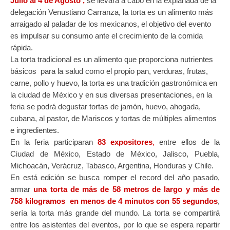
Julio al 4 de Agosto ,
se llevará a cabo en la explanada de la
delegación Venustiano Carranza, la torta es un alimento más
arraigado al paladar de los mexicanos, el objetivo del evento
es impulsar su consumo ante el crecimiento de la comida
rápida.
La torta tradicional es un alimento que proporciona nutrientes
básicos para la salud como el propio pan, verduras, frutas,
carne, pollo y huevo, la torta es una tradición gastronómica en
la ciudad de México y en sus diversas presentaciones, en la
feria se podrá degustar tortas de jamón, huevo, ahogada,
cubana, al pastor, de Mariscos y tortas de múltiples alimentos
e ingredientes.
En la feria participaran
83 expositores
,
entre ellos de la
Ciudad de México, Estado de México, Jalisco, Puebla,
Michoacán, Verácruz, Tabasco, Argentina, Honduras y Chile.
En está edición se busca romper el record del año pasado,
armar
una torta de más de 58 metros de largo y más de
758 kilogramos en menos de 4 minutos con 55 segundos
,
sería la torta más grande del mundo. La torta se compartirá
entre los asistentes del eventos, por lo que se espera repartir