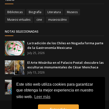
Bibliotecas
Biografía
Literatura
Museos
Museos virtuales
cine
museoscdmx
NOTAS SELECCIONADAS
La tradición de los Chiles en Nogada forma parte
de la Gastronomía Mexicana
July 25, 2026
El Arte Wixárika en el Palacio Postal: descubre las
esculturas monumentales de César Menchaca
July 15, 2026
El Balón Monumental WIXA 26: tradición wixárika,
Este sitio web utiliza cookies para garantizar
arte huichol y futbol
que obtenga la mejor experiencia en nuestro
June 23, 2026
sitio web.
Leer más
Inicio
Acerca de
Contacto