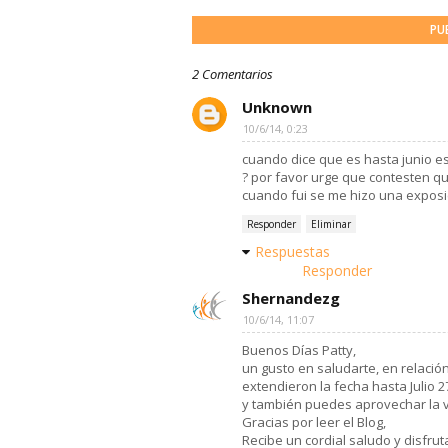
PU
2 Comentarios
Unknown
10/6/14, 0:23
cuando dice que es hasta junio es
? por favor urge que contesten que
cuando fui se me hizo una exposi
Responder
Eliminar
Respuestas
Responder
Shernandezg
10/6/14, 11:07
Buenos Días Patty,
un gusto en saludarte, en relación
extendieron la fecha hasta Julio 27
y también puedes aprovechar la vi
Gracias por leer el Blog,
Recibe un cordial saludo y disfrut