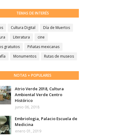
TEMAS DE INTERÉS
os
Cultura Digital
Día de Muertos
ura
Literatura
cine
s gratuitos
Piñatas mexicanas
afía
Monumentos
Rutas de museos
NOTAS + POPULARES
Atrio Verde 2018, Cultura
Ambiental Verde Centro
Histórico
junio 06, 2018
Embriologia, Palacio Escuela de
Medicina
enero 01, 2019