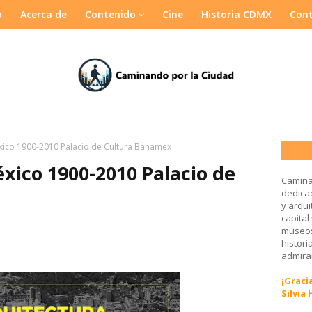
o
Acerca de
Contenido
Cine
Historia CDMX
Con
xico 1900-2010 Palacio de Cultura Banamex
xico 1900-2010 Palacio de
Camina
dedicad
y arqui
capital
museos
histori
admirar
¡Gracia
Silvia