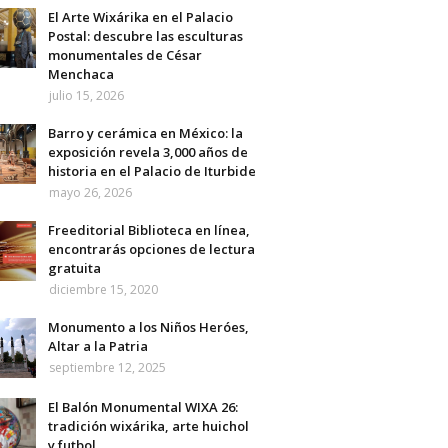
El Arte Wixárika en el Palacio
Postal: descubre las esculturas
monumentales de César
Menchaca
julio 15, 2026
Barro y cerámica en México: la
exposición revela 3,000 años de
historia en el Palacio de Iturbide
mayo 26, 2026
Freeditorial Biblioteca en línea,
encontrarás opciones de lectura
gratuita
diciembre 15, 2020
Monumento a los Niños Heróes,
Altar a la Patria
septiembre 12, 2025
El Balón Monumental WIXA 26:
tradición wixárika, arte huichol
y futbol