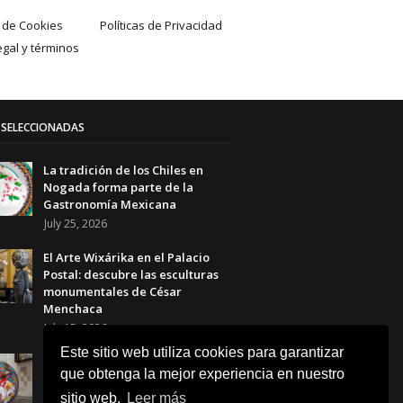
a de Cookies
Políticas de Privacidad
egal y términos
SELECCIONADAS
La tradición de los Chiles en
Nogada forma parte de la
Gastronomía Mexicana
July 25, 2026
El Arte Wixárika en el Palacio
Postal: descubre las esculturas
monumentales de César
Menchaca
July 15, 2026
Este sitio web utiliza cookies para garantizar
El Balón Monumental WIXA 26:
que obtenga la mejor experiencia en nuestro
tradición wixárika, arte huichol
y futbol
sitio web.
Leer más