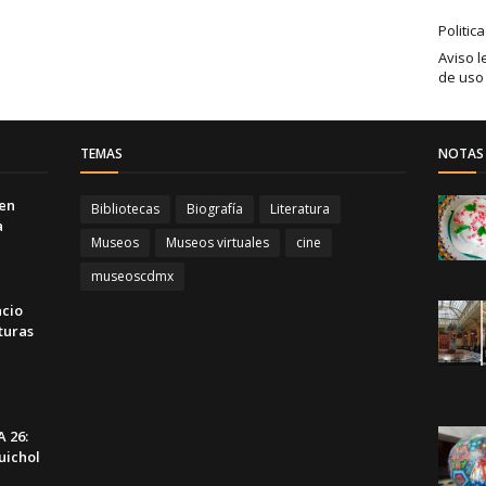
Politic
Aviso l
de uso
TEMAS
NOTAS 
 en
Bibliotecas
Biografía
Literatura
a
Museos
Museos virtuales
cine
museoscdmx
acio
turas
 26:
uichol