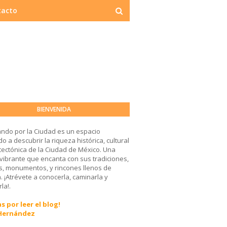
tacto
BIENVENIDA
ndo por la Ciudad es un espacio
o a descubrir la riqueza histórica, cultural
tectónica de la Ciudad de México. Una
 vibrante que encanta con sus tradiciones,
, monumentos, y rincones llenos de
a. ¡Atrévete a conocerla, caminarla y
la!.
s por leer el blog!
 Hernández