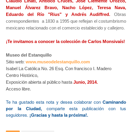
Claudio Linati, Antíoco Cruces, José Clemente Orozco,
Manuel Álvarez Bravo, Nacho López, Teresa Nava,
Eduardo del Río "Rius" y Andrés Audiffred.
Obras
correspondientes a 1830 a 1995 que reflejan el costumbrismo
mexicano relacionado con el comercio establecido y callejero.
¡Te invitamos a conocer la colección de Carlos Monsivaís!
Museo del Estanquillo
Sitio web:
w
ww.museodelestanquillo.com
Isabel La Católica No. 26 Esq. Con francisco I. Madero
Centro Histórico,
Exposición abierta al público hasta
Junio, 2014
.
Acceso libre.
Te ha gustado esta nota y desea colaborar con
Caminando
por la Ciudad,
comparte esta publicación con tus
seguidores.
¡Gracias y hasta la próxima!.