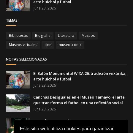
arte huichol y futbol
June 23, 2026
TEMAS
Bibliotecas
Biografía
Literatura
Museos
Museos virtuales
cine
museoscdmx
NOTAS SELECCIONADAS
El Balón Monumental WIXA 26: tradición wixárika,
arte huichol y futbol
June 23, 2026
Canchas Desiguales en el Museo Tamayo: el arte
que transforma el futbol en una reflexión social
June 23, 2026
Copa de Arte Popular Banamex 2026: artesanas y
artesanos mexicanos celebran el futbol a través
Este sitio web utiliza cookies para garantizar
del arte