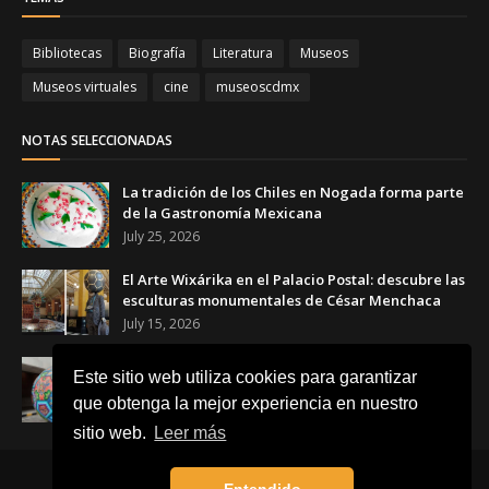
Bibliotecas
Biografía
Literatura
Museos
Museos virtuales
cine
museoscdmx
NOTAS SELECCIONADAS
La tradición de los Chiles en Nogada forma parte
de la Gastronomía Mexicana
July 25, 2026
El Arte Wixárika en el Palacio Postal: descubre las
esculturas monumentales de César Menchaca
July 15, 2026
El Balón Monumental WIXA 26: tradición wixárika,
Este sitio web utiliza cookies para garantizar
arte huichol y futbol
que obtenga la mejor experiencia en nuestro
June 23, 2026
sitio web.
Leer más
Inicio
Acerca de
Contacto