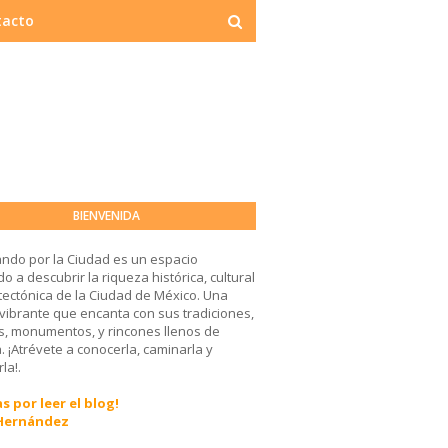
tacto
BIENVENIDA
ndo por la Ciudad es un espacio
o a descubrir la riqueza histórica, cultural
tectónica de la Ciudad de México. Una
 vibrante que encanta con sus tradiciones,
, monumentos, y rincones llenos de
a. ¡Atrévete a conocerla, caminarla y
la!.
s por leer el blog!
 Hernández