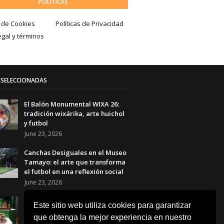
POLÍTICAS
a de Cookies
Políticas de Privacidad
egal y términos
SELECCIONADAS
El Balón Monumental WIXA 26:
tradición wixárika, arte huichol
y futbol
June 23, 2026
Canchas Desiguales en el Museo
Tamayo: el arte que transforma
el futbol en una reflexión social
June 23, 2026
Copa de Arte Popular Banamex
Este sitio web utiliza cookies para garantizar
2026: artesanas y artesanos
que obtenga la mejor experiencia en nuestro
mexicanos celebran el futbol a