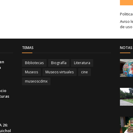
Politic
Aviso l
de uso
TEMAS
NOTAS 
 en
Bibliotecas
Biografía
Literatura
a
Museos
Museos virtuales
cine
museoscdmx
acio
turas
 26:
uichol