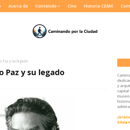
o
Acerca de
Contenido
Cine
Historia CDMX
Con
 Paz y su legado
 Paz y su legado
Camina
dedicad
y arqui
capital
museos
histori
admirar
¡Gracia
Silvia