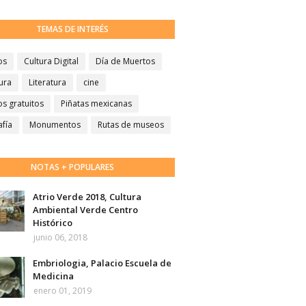
TEMAS DE INTERÉS
os
Cultura Digital
Día de Muertos
ura
Literatura
cine
s gratuitos
Piñatas mexicanas
afía
Monumentos
Rutas de museos
NOTAS + POPULARES
Atrio Verde 2018, Cultura
Ambiental Verde Centro
Histórico
junio 06, 2018
Embriologia, Palacio Escuela de
Medicina
enero 01, 2019