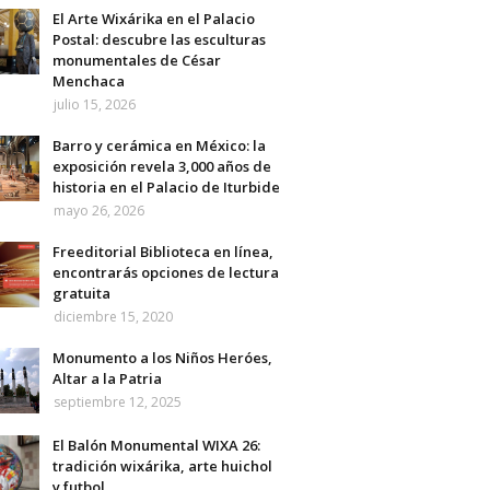
El Arte Wixárika en el Palacio
Postal: descubre las esculturas
monumentales de César
Menchaca
julio 15, 2026
Barro y cerámica en México: la
exposición revela 3,000 años de
historia en el Palacio de Iturbide
mayo 26, 2026
Freeditorial Biblioteca en línea,
encontrarás opciones de lectura
gratuita
diciembre 15, 2020
Monumento a los Niños Heróes,
Altar a la Patria
septiembre 12, 2025
El Balón Monumental WIXA 26:
tradición wixárika, arte huichol
y futbol