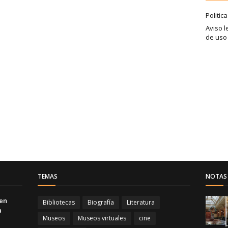
Politic
Aviso l
de uso
TEMAS
NOTAS 
 en
Bibliotecas
Biografía
Literatura
a
Museos
Museos virtuales
cine