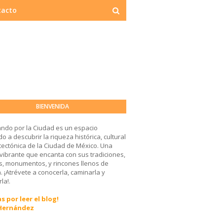
tacto
BIENVENIDA
ndo por la Ciudad es un espacio
o a descubrir la riqueza histórica, cultural
tectónica de la Ciudad de México. Una
 vibrante que encanta con sus tradiciones,
, monumentos, y rincones llenos de
a. ¡Atrévete a conocerla, caminarla y
la!.
s por leer el blog!
 Hernández