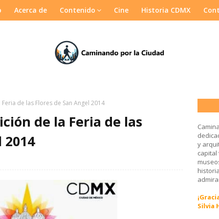
o
Acerca de
Contenido
Cine
Historia CDMX
Con
a Feria de las Flores de San Angel 2014
ción de la Feria de las
Camina
dedicad
l 2014
y arqui
capital
museos
histori
admirar
¡Gracia
Silvia