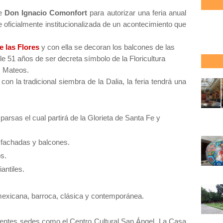
te
Don Ignacio Comonfort
para autorizar una feria anual
e oficialmente institucionalizada de un acontecimiento que
de las Flores
y con ella se decoran los balcones de las
 51 años de ser decreta símbolo de la Floricultura
z Mateos.
con la tradicional siembra de la Dalia, la feria tendrá una
arsas el cual partirá de la Glorieta de Santa Fe y
n fachadas y balcones.
os.
antiles.
mexicana, barroca, clásica y contemporánea.
erentes sedes como el Centro Cultural San Ángel, La Casa