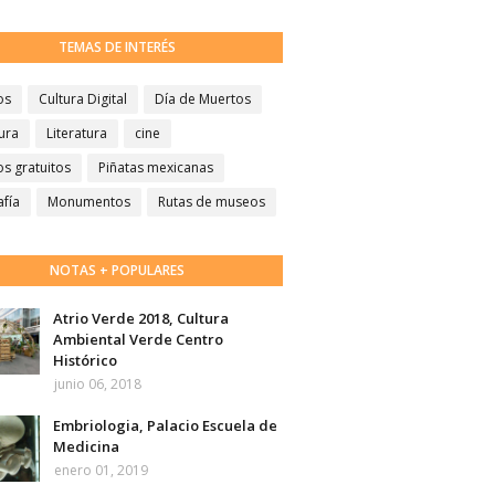
TEMAS DE INTERÉS
os
Cultura Digital
Día de Muertos
ura
Literatura
cine
s gratuitos
Piñatas mexicanas
afía
Monumentos
Rutas de museos
NOTAS + POPULARES
Atrio Verde 2018, Cultura
Ambiental Verde Centro
Histórico
junio 06, 2018
Embriologia, Palacio Escuela de
Medicina
enero 01, 2019