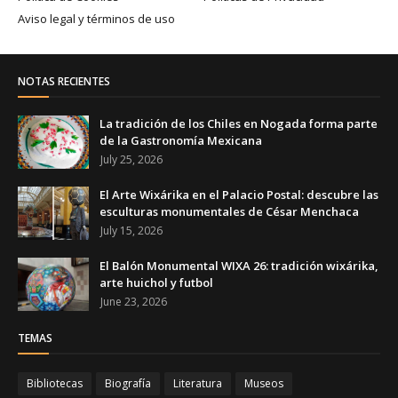
Aviso legal y términos de uso
NOTAS RECIENTES
La tradición de los Chiles en Nogada forma parte
de la Gastronomía Mexicana
July 25, 2026
El Arte Wixárika en el Palacio Postal: descubre las
esculturas monumentales de César Menchaca
July 15, 2026
El Balón Monumental WIXA 26: tradición wixárika,
arte huichol y futbol
June 23, 2026
TEMAS
Bibliotecas
Biografía
Literatura
Museos