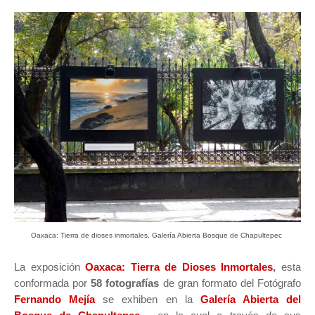
Oaxaca: Tierra de dioses inmortales, Galería Abierta Bosque de Chapultepec
La exposición
Oaxaca: Tierra de Dioses Inmortales
,
esta
conformada por
58 fotografías
de gran formato del Fotógrafo
Fernando Mejía
se exhiben en la
Galería Abierta del