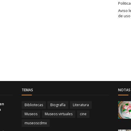
Politic
Aviso l
de uso
TEMAS
NOTAS 
 en
Bibliotecas
Biografía
Literatura
a
Museos
Museos virtuales
cine
museoscdmx