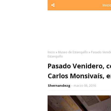
Inici
Inicio
Museo de Estanquillo
Pasado Venide
Estanquillo
Pasado Venidero, c
Carlos Monsivaís, e
Shernandezg
marzo 06, 2016