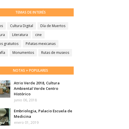
TEMAS DE INTERÉS
os
Cultura Digital
Día de Muertos
ura
Literatura
cine
s gratuitos
Piñatas mexicanas
afía
Monumentos
Rutas de museos
NOTAS + POPULARES
Atrio Verde 2018, Cultura
Ambiental Verde Centro
Histórico
junio 06, 2018
Embriologia, Palacio Escuela de
Medicina
enero 01, 2019