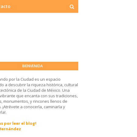
tacto
BIENVENIDA
ndo por la Ciudad es un espacio
o a descubrir la riqueza histórica, cultural
tectónica de la Ciudad de México. Una
 vibrante que encanta con sus tradiciones,
, monumentos, y rincones llenos de
a. ¡Atrévete a conocerla, caminarla y
la!.
s por leer el blog!
 Hernández