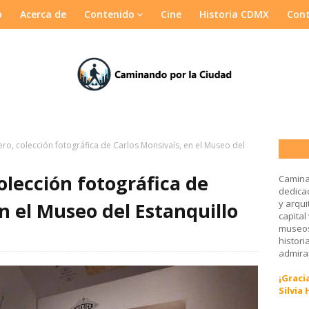
o
Acerca de
Contenido
Cine
Historia CDMX
Con
ro, colección fotográfica de Carlos Monsivaís, en el Museo del
olección fotográfica de
Camina
dedicad
y arqui
n el Museo del Estanquillo
capital
museos
histori
admirar
¡Gracia
Silvia