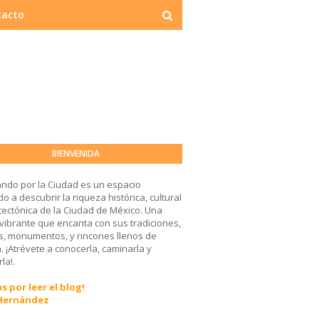
tacto
BIENVENIDA
ndo por la Ciudad es un espacio
o a descubrir la riqueza histórica, cultural
tectónica de la Ciudad de México. Una
 vibrante que encanta con sus tradiciones,
, monumentos, y rincones llenos de
a. ¡Atrévete a conocerla, caminarla y
la!.
s por leer el blog!
 Hernández