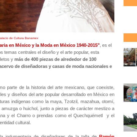
alacio de Cultura Banamex
taria en México y la Moda en México 1940-2015"
, es el
s temas centrales el diseño y el arte popular, esta
letos y
más de 400 piezas de alrededor de 100
, acervo de diseñadoras y casas de moda nacionales e
o parte de la historia del arte mexicano, que coexiste,
les y diseños del arte popular desarrollado en México en
lturas indígenas como la maya, Tzotzil, mazahua, otomí,
 amuzga o huichol, junto a piezas de carácter mestizo a
lana y el Charro o prendas como el Quechquémetl y el
ntidad cultural.
la indumentaria de diseñadores de la talla de
Ramón