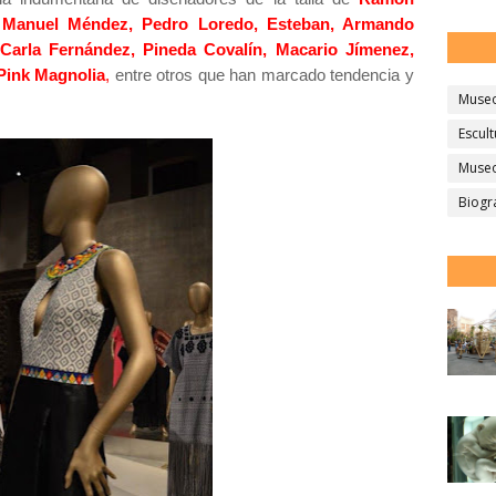
, Manuel Méndez, Pedro Loredo, Esteban, Armando
Carla Fernández, Pineda Covalín, Macario Jímenez,
 Pink Magnolia
,
entre otros que han marcado tendencia y
Muse
Escult
Museo
Biogr