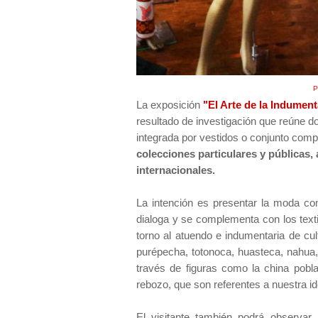
P
La exposición
"El Arte de la Indumen
resultado de investigación que reúne do
integrada por vestidos o conjunto comp
colecciones particulares y públicas
internacionales.
La intención es presentar la moda com
dialoga y se complementa con los texti
torno al atuendo e indumentaria de cu
purépecha, totonoca, huasteca, nahua,
través de figuras como la china pob
rebozo, que son referentes a nuestra ide
El visitante también podrá observar 