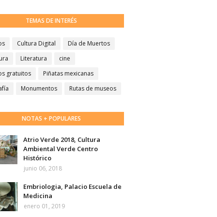
TEMAS DE INTERÉS
os
Cultura Digital
Día de Muertos
ura
Literatura
cine
s gratuitos
Piñatas mexicanas
afía
Monumentos
Rutas de museos
NOTAS + POPULARES
Atrio Verde 2018, Cultura
Ambiental Verde Centro
Histórico
junio 06, 2018
Embriologia, Palacio Escuela de
Medicina
enero 01, 2019