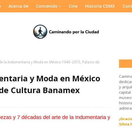
o
Acerca de
Contenido
Cine
Historia CDMX
Con
 de la Indumentaria y Moda en México 1940 -2015, Palacio de
mentaria y Moda en México
Camina
dedicad
y arqui
o de Cultura Banamex
capital
museos
histori
admirar
ezas y 7 décadas del arte de la Indumentaria y
¡Gracia
Silvia