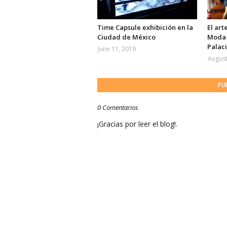
Time Capsule exhibición en la
El art
Ciudad de México
Moda 
Palac
June 11, 2019
August
PU
0 Comentarios
¡Gracias por leer el blog!.