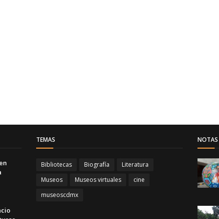
TEMAS
NOTAS 
 en
Bibliotecas
Biografía
Literatura
a
Museos
Museos virtuales
cine
museoscdmx
acio