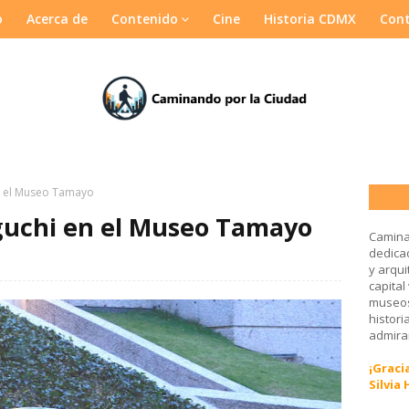
o
Acerca de
Contenido
Cine
Historia CDMX
Con
n el Museo Tamayo
guchi en el Museo Tamayo
Camina
dedicad
y arqui
capital
museos
histori
admirar
¡Gracia
Silvia