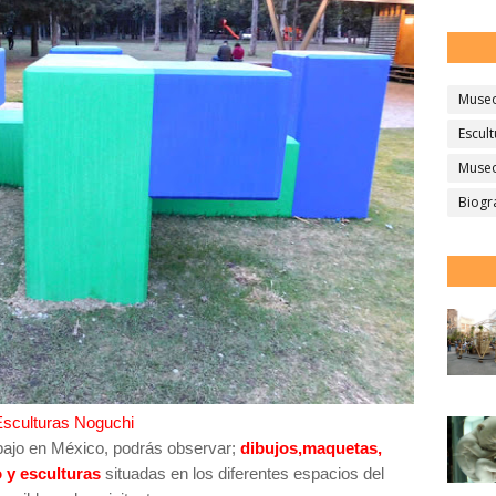
Muse
Escult
Museo
Biogr
Esculturas Noguchi
abajo en México, podrás observar;
dibujos,
maquetas,
 y esculturas
situadas en los diferentes espacios del