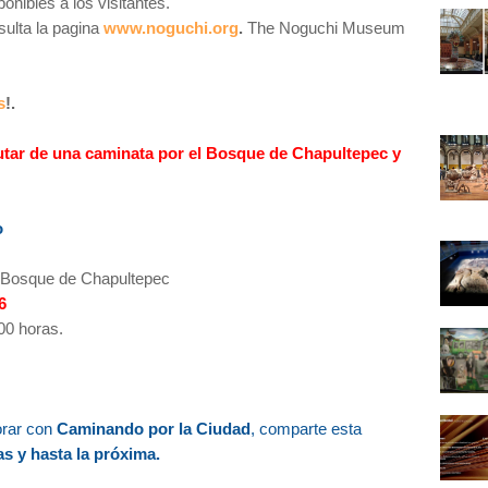
onibles a los visitantes.
ulta la pagina
www.noguchi.org
.
The Noguchi Museum
s
!.
utar de una caminata por el Bosque de Chapultepec y
o
 Bosque de Chapultepec
6
00 horas.
orar con
Caminando por la Ciudad
, comparte esta
s y hasta la próxima.