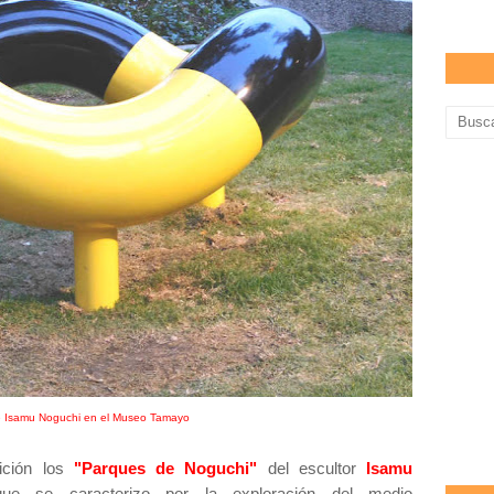
e Isamu Noguchi en el Museo Tamayo
ición los
"Parques de Noguchi"
del escultor
Isamu
que se caracterizo por la exploración del medio