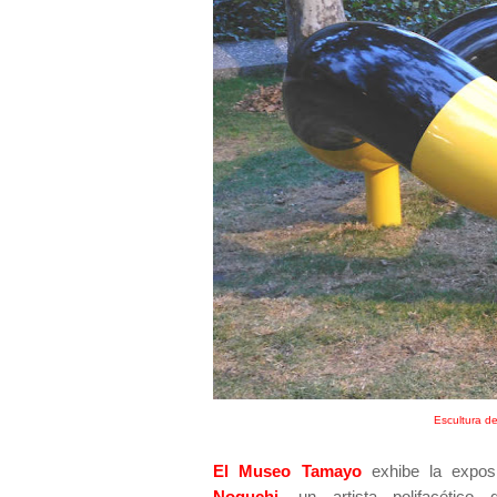
Escultura d
El Museo Tamayo
exhibe la expos
Noguchi,
un artista polifacético 