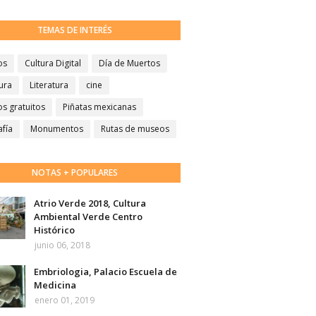
TEMAS DE INTERÉS
os
Cultura Digital
Día de Muertos
ura
Literatura
cine
s gratuitos
Piñatas mexicanas
afía
Monumentos
Rutas de museos
NOTAS + POPULARES
Atrio Verde 2018, Cultura
Ambiental Verde Centro
Histórico
junio 06, 2018
Embriologia, Palacio Escuela de
Medicina
enero 01, 2019