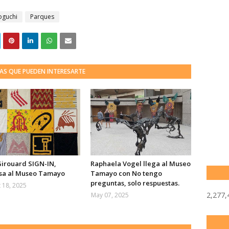
oguchi
Parques
AS QUE PUEDEN INTERESARTE
Girouard SIGN-IN,
Raphaela Vogel llega al Museo
sa al Museo Tamayo
Tamayo con No tengo
preguntas, solo respuestas.
 18, 2025
2,277,
May 07, 2025