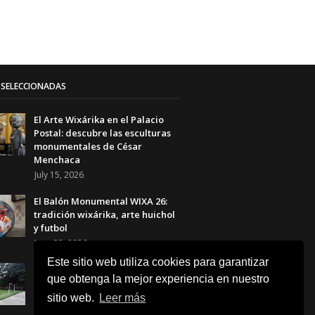
SELECCIONADAS
El Arte Wixárika en el Palacio
Postal: descubre las esculturas
monumentales de César
Menchaca
July 15, 2026
El Balón Monumental WIXA 26:
tradición wixárika, arte huichol
y futbol
June 23, 2026
Este sitio web utiliza cookies para garantizar
Canchas Desiguales en el Museo
que obtenga la mejor experiencia en nuestro
Tamayo: el arte que transforma
el futbol en una reflexión social
sitio web.
Leer más
June 23, 2026