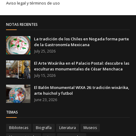
Aviso legal y términos de uso
NOTAS RECIENTES
La tradición de los Chiles en Nogada forma parte
de la Gastronomía Mexicana
July 25, 2026
El Arte Wixárika en el Palacio Postal: descubre las
esculturas monumentales de César Menchaca
July 15, 2026
El Balón Monumental WIXA 26: tradición wixárika,
arte huichol y futbol
June 23, 2026
TEMAS
Bibliotecas
Biografía
Literatura
Museos