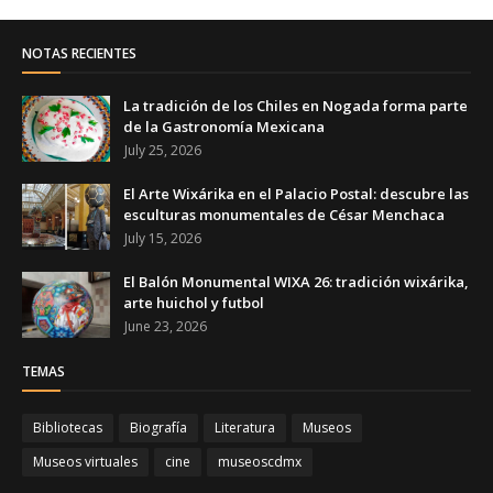
NOTAS RECIENTES
La tradición de los Chiles en Nogada forma parte
de la Gastronomía Mexicana
July 25, 2026
El Arte Wixárika en el Palacio Postal: descubre las
esculturas monumentales de César Menchaca
July 15, 2026
El Balón Monumental WIXA 26: tradición wixárika,
arte huichol y futbol
June 23, 2026
TEMAS
Bibliotecas
Biografía
Literatura
Museos
Museos virtuales
cine
museoscdmx