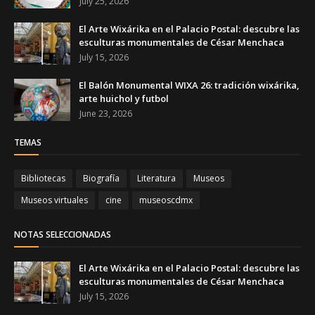
July 25, 2026
El Arte Wixárika en el Palacio Postal: descubre las
esculturas monumentales de César Menchaca
July 15, 2026
El Balón Monumental WIXA 26: tradición wixárika,
arte huichol y futbol
June 23, 2026
TEMAS
Bibliotecas
Biografía
Literatura
Museos
Museos virtuales
cine
museoscdmx
NOTAS SELECCIONADAS
El Arte Wixárika en el Palacio Postal: descubre las
esculturas monumentales de César Menchaca
July 15, 2026