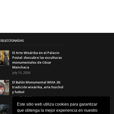
SELECCIONADAS
El Arte Wixárika en el Palacio
Postal: descubre las esculturas
monumentales de César
Menchaca
July 15, 2026
El Balón Monumental WIXA 26:
tradición wixárika, arte huichol
y futbol
June 23, 2026
Este sitio web utiliza cookies para garantizar
Canchas Desiguales en el Museo
que obtenga la mejor experiencia en nuestro
Tamayo: el arte que transforma