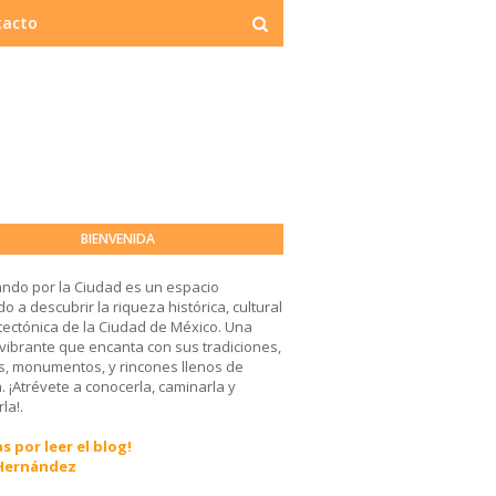
tacto
BIENVENIDA
ndo por la Ciudad es un espacio
o a descubrir la riqueza histórica, cultural
tectónica de la Ciudad de México. Una
 vibrante que encanta con sus tradiciones,
, monumentos, y rincones llenos de
a. ¡Atrévete a conocerla, caminarla y
la!.
s por leer el blog!
 Hernández