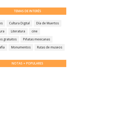
TEMAS DE INTERÉS
os
Cultura Digital
Día de Muertos
ura
Literatura
cine
s gratuitos
Piñatas mexicanas
afía
Monumentos
Rutas de museos
NOTAS + POPULARES