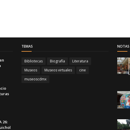
TEMAS
NOTAS 
 en
Bibliotecas
Biografía
Literatura
a
Museos
Museos virtuales
cine
museoscdmx
acio
turas
 26:
uichol