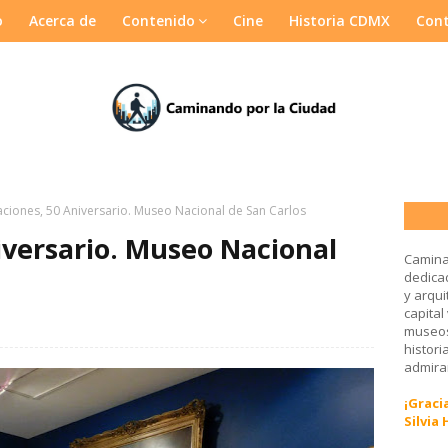
o
Acerca de
Contenido
Cine
Historia CDMX
Con
ciones, 50 Aniversario. Museo Nacional de San Carlos
iversario. Museo Nacional
Camina
dedicad
y arqui
capital
museos
histori
admirar
¡Gracia
Silvia