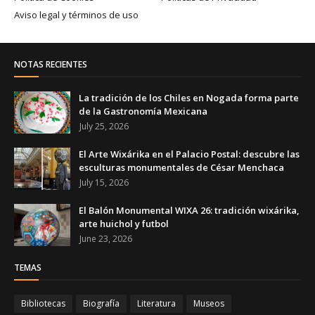
Aviso legal y términos de uso
NOTAS RECIENTES
La tradición de los Chiles en Nogada forma parte
de la Gastronomía Mexicana
July 25, 2026
El Arte Wixárika en el Palacio Postal: descubre las
esculturas monumentales de César Menchaca
July 15, 2026
El Balón Monumental WIXA 26: tradición wixárika,
arte huichol y futbol
June 23, 2026
TEMAS
Bibliotecas
Biografía
Literatura
Museos