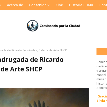
o
Acerca de
Contenido
Cine
Historia CDMX
Con
ada de Ricardo Fernández, Galería de Arte SHCP
adrugada de Ricardo
Camina
dedicad
 de Arte SHCP
y arqui
capital
museos
histori
admirar
¡Gracia
Silvia