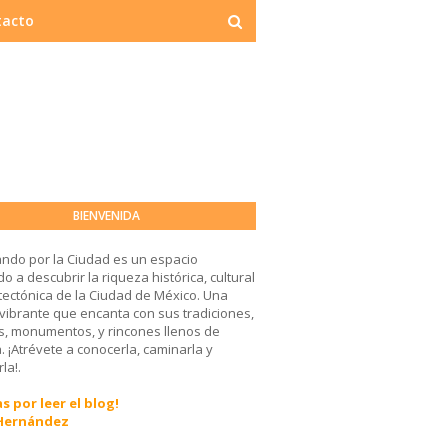
tacto
BIENVENIDA
ndo por la Ciudad es un espacio
o a descubrir la riqueza histórica, cultural
tectónica de la Ciudad de México. Una
 vibrante que encanta con sus tradiciones,
, monumentos, y rincones llenos de
a. ¡Atrévete a conocerla, caminarla y
la!.
s por leer el blog!
 Hernández