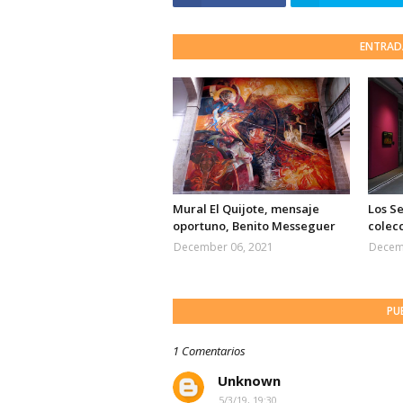
ENTRAD
Mural El Quijote, mensaje
Los Se
oportuno, Benito Messeguer
colec
December 06, 2021
Decem
PU
1 Comentarios
Unknown
5/3/19, 19:30