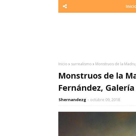
Inici
Inicio
surrealismo
Monstruos de la Madrug
Monstruos de la M
Fernández, Galería
Shernandezg
octubre 09, 2018