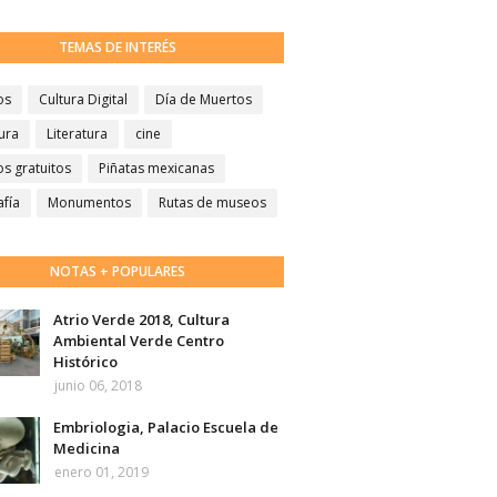
TEMAS DE INTERÉS
os
Cultura Digital
Día de Muertos
ura
Literatura
cine
s gratuitos
Piñatas mexicanas
afía
Monumentos
Rutas de museos
NOTAS + POPULARES
Atrio Verde 2018, Cultura
Ambiental Verde Centro
Histórico
junio 06, 2018
Embriologia, Palacio Escuela de
Medicina
enero 01, 2019