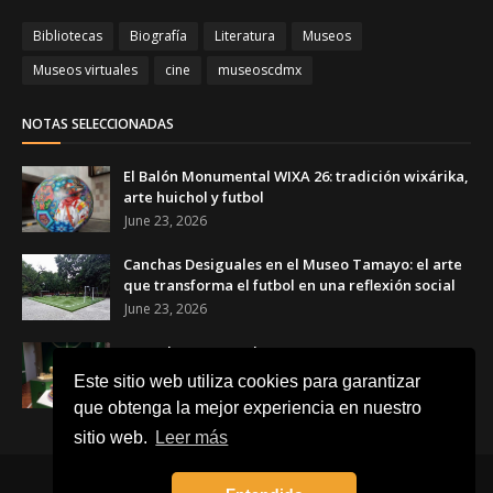
Bibliotecas
Biografía
Literatura
Museos
Museos virtuales
cine
museoscdmx
NOTAS SELECCIONADAS
El Balón Monumental WIXA 26: tradición wixárika,
arte huichol y futbol
June 23, 2026
Canchas Desiguales en el Museo Tamayo: el arte
que transforma el futbol en una reflexión social
June 23, 2026
Copa de Arte Popular Banamex 2026: artesanas y
artesanos mexicanos celebran el futbol a través
Este sitio web utiliza cookies para garantizar
del arte
que obtenga la mejor experiencia en nuestro
June 17, 2026
sitio web.
Leer más
Inicio
Acerca de
Contacto