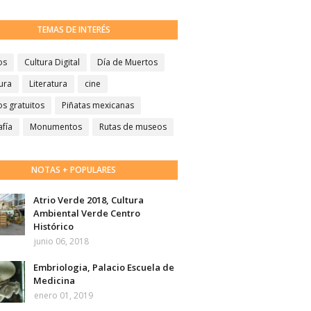
TEMAS DE INTERÉS
os
Cultura Digital
Día de Muertos
ura
Literatura
cine
s gratuitos
Piñatas mexicanas
afía
Monumentos
Rutas de museos
NOTAS + POPULARES
Atrio Verde 2018, Cultura
Ambiental Verde Centro
Histórico
junio 06, 2018
Embriologia, Palacio Escuela de
Medicina
enero 01, 2019