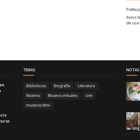
Politic
Aviso l
de uso
TEMAS
NOTAS 
 en
Bibliotecas
Biografía
Literatura
a
Museos
Museos virtuales
cine
museoscdmx
acio
turas