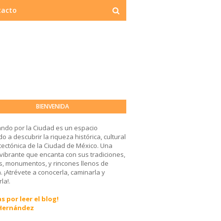
tacto
BIENVENIDA
ndo por la Ciudad es un espacio
o a descubrir la riqueza histórica, cultural
tectónica de la Ciudad de México. Una
 vibrante que encanta con sus tradiciones,
, monumentos, y rincones llenos de
a. ¡Atrévete a conocerla, caminarla y
la!.
s por leer el blog!
 Hernández