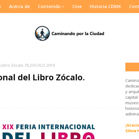
o
Acerca de
Contenido
Cine
Historia CDMX
Con
el Libro Zócalo. FILZOCALO 2019
onal del Libro Zócalo.
Camina
dedicad
y arqui
capital
museos
histori
admirar
¡Gracia
Silvia