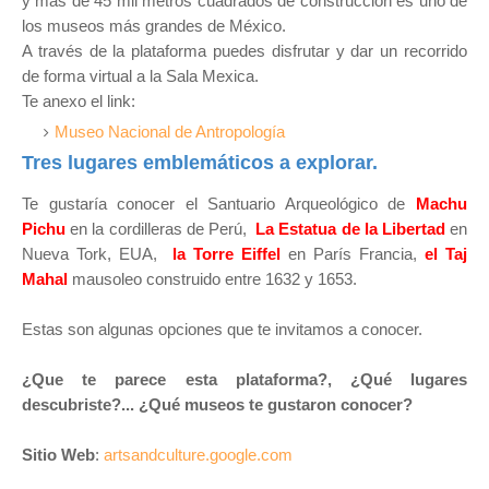
y mas de 45 mil metros cuadrados de construcción es uno de
los museos más grandes de México.
A través de la plataforma puedes disfrutar y dar un recorrido
de forma virtual a la Sala Mexica.
Te anexo el link:
Museo Nacional de Antropología
Tres lugares emblemáticos a explorar.
Te gustaría conocer el Santuario Arqueológico de
Machu
Pichu
en la cordilleras de Perú,
La Estatua de la Libertad
en
Nueva Tork, EUA,
la Torre Eiffel
en París Francia,
e
l Taj
Mahal
mausoleo construido entre 1632 y 1653.
Estas son algunas opciones que te invitamos a conocer.
¿Que te parece esta plataforma?, ¿Qué lugares
descubriste?... ¿Qué museos te gustaron conocer?
Sitio Web
:
artsandculture.google.com