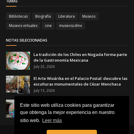
TEMAS
Bibliotecas
Biografía
Literatura
Museos
Museos virtuales
cine
museoscdmx
NOTAS SELECCIONADAS
La tradición de los Chiles en Nogada forma parte
de la Gastronomía Mexicana
July 25, 2026
El Arte Wixárika en el Palacio Postal: descubre las
esculturas monumentales de César Menchaca
July 15, 2026
El Balón Monumental WIXA 26: tradición wixárika,
Este sitio web utiliza cookies para garantizar
arte huichol y futbol
que obtenga la mejor experiencia en nuestro
June 23, 2026
sitio web.
Leer más