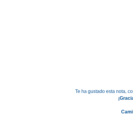
Te ha gustado esta nota
, c
¡Graci
Cami