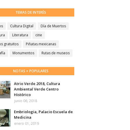
TEMAS DE INTERÉS
os
Cultura Digital
Día de Muertos
ura
Literatura
cine
s gratuitos
Piñatas mexicanas
afía
Monumentos
Rutas de museos
NOTAS + POPULARES
Atrio Verde 2018, Cultura
Ambiental Verde Centro
Histórico
junio 06, 2018
Embriologia, Palacio Escuela de
Medicina
enero 01, 2019