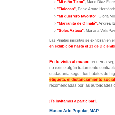
"Mi niño Tizoc"
, Mario Díaz Flor
"Tlalocan"
, Pablo Arturo Hernánd
"Mi guerrero favorito"
, Gloria M
"Marranita de Olinalá",
Andrea It
"Soles Azteca"
, Mariana Vela Pa
Las Piñatas inscritas se exhibirán en el
en exhibición hasta el 13 de Diciemb
En tu visita al museo
recuerda segu
no existe algún tratamiento confiab
ciudadanía seguir los hábitos de hig
etiqueta, el distanciamiento socia
recomendadas por las autoridades d
¡Te invitamos a participar!.
Museo Arte Popular, MAP.