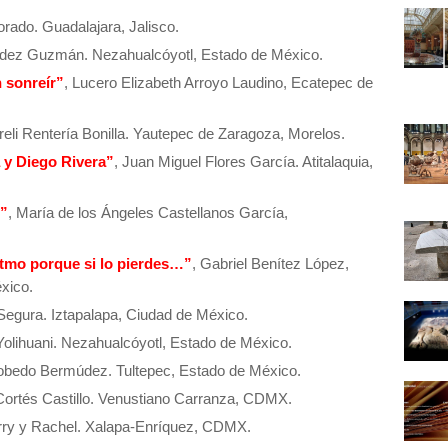
rado. Guadalajara, Jalisco.
ndez Guzmán. Nezahualcóyotl, Estado de México.
 sonreír”
, Lucero Elizabeth Arroyo Laudino, Ecatepec de
reli Rentería Bonilla. Yautepec de Zaragoza, Morelos.
y Diego Rivera”
, Juan Miguel Flores García. Atitalaquia,
o”
, María de los Ángeles Castellanos García,
 ritmo porque si lo pierdes…”
, Gabriel Benítez López,
xico.
Segura. Iztapalapa, Ciudad de México.
Yolihuani. Nezahualcóyotl, Estado de México.
obedo Bermúdez. Tultepec, Estado de México.
e Cortés Castillo. Venustiano Carranza, CDMX.
erry y Rachel. Xalapa-Enríquez, CDMX.