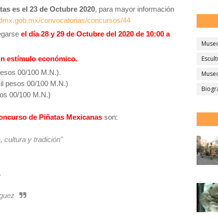
atas es el 23 de Octubre 2020
, para mayor información
mx.gob.mx/convocatorias/concursos/44
egarse
el día 28 y 29 de Octubre del 2020 de 10:00 a
Muse
n estímulo económico.
Escult
 pesos 00/100 M.N.).
Museo
il pesos 00/100 M.N.)
Biogr
sos 00/100 M.N.)
Concurso de Piñatas Mexicanas
son:
 cultura y tradición"
.
íguez