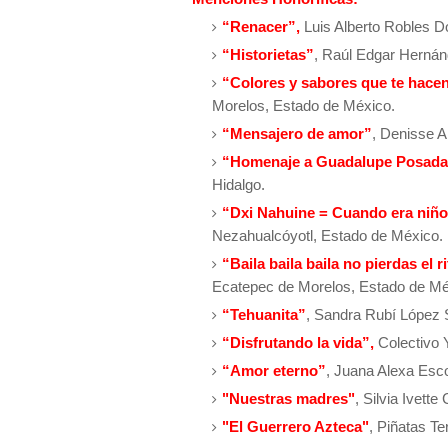
“Renacer”,
Luis Alberto Robles Do
“Historietas”
, Raúl Edgar Herná
“Colores y sabores que te hacen
Morelos, Estado de México.
“Mensajero de amor”
, Denisse A
“Homenaje a Guadalupe Posada 
Hidalgo.
“Dxi Nahuine = Cuando era niñ
Nezahualcóyotl, Estado de México.
“Baila baila baila no pierdas el
Ecatepec de Morelos, Estado de Mé
“Tehuanita”
, Sandra Rubí López 
“Disfrutando la vida”,
Colectivo 
“Amor eterno”
, Juana Alexa Esc
"Nuestras madres"
, Silvia Ivett
"El Guerrero Azteca"
, Piñatas T