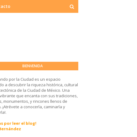
tacto
BIENVENIDA
ndo por la Ciudad es un espacio
o a descubrir la riqueza histórica, cultural
tectónica de la Ciudad de México. Una
 vibrante que encanta con sus tradiciones,
, monumentos, y rincones llenos de
a. ¡Atrévete a conocerla, caminarla y
la!.
s por leer el blog!
 Hernández