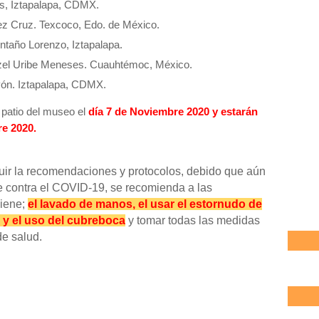
es, Iztapalapa, CDMX.
ez Cruz. Texcoco, Edo. de México.
ontaño Lorenzo, Iztapalapa.
zel Uribe Meneses. Cuauhtémoc, México.
vón. Iztapalapa, CDMX.
 patio del museo el
día 7 de Noviembre 2020 y estarán
re 2020.
ir la recomendaciones y protocolos, d
ebido que aún
le contra el COVID-19, se recomienda a las
iene;
el lavado de manos, el usar el estornudo de
l y el uso del cubreboca
y tomar todas las medidas
e salud.