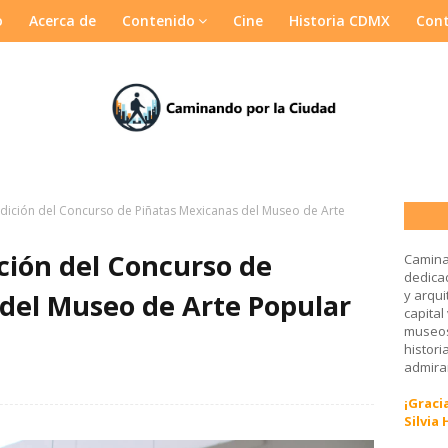
o
Acerca de
Contenido
Cine
Historia CDMX
Con
Edición del Concurso de Piñatas Mexicanas del Museo de Arte
ición del Concurso de
Camina
dedicad
y arqui
del Museo de Arte Popular
capital
museos
histori
admirar
¡Gracia
Silvia