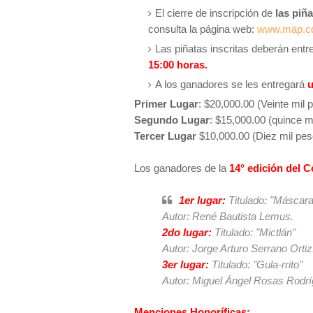
El cierre de inscripción de
las piñ
consulta la página web:
www.map.cd
Las piñatas inscritas deberán entr
15:00 horas.
A los ganadores se les entregará
u
Primer Lugar
: $20,000.00 (Veinte mil
Segundo Lugar
: $15,000.00 (quince m
Tercer Lugar
$10,000.00 (Diez mil pe
Los ganadores de la
14° edición del 
1er lugar:
Titulado: "Máscara,
Autor: René Bautista Lemus.
2do lugar:
Titulado: "Mictlán"
Autor: Jorge Arturo Serrano Ortiz
3er lugar:
Titulado: "Gula-rrito"
Autor: Miguel Ángel Rosas Rodr
Menciones Honoríficas: