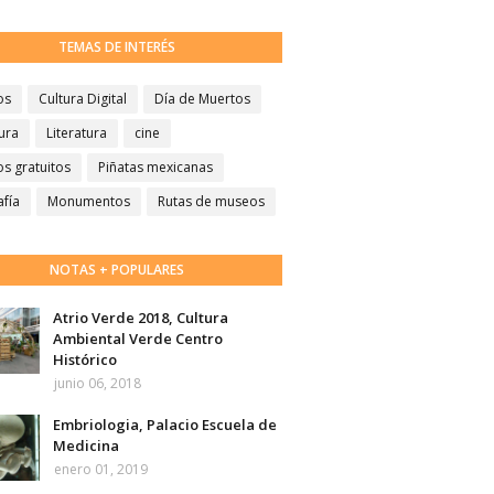
TEMAS DE INTERÉS
os
Cultura Digital
Día de Muertos
ura
Literatura
cine
s gratuitos
Piñatas mexicanas
afía
Monumentos
Rutas de museos
NOTAS + POPULARES
Atrio Verde 2018, Cultura
Ambiental Verde Centro
Histórico
junio 06, 2018
Embriologia, Palacio Escuela de
Medicina
enero 01, 2019