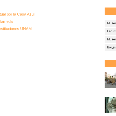
tual por la Casa Azul
 Alameda
Muse
onstituciones UNAM
Escult
Museo
Biogr