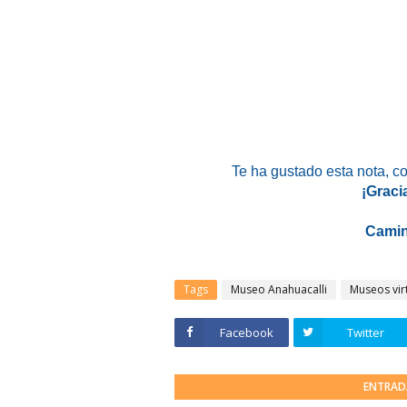
Te ha gustado esta nota
, c
¡Graci
Camin
Tags
Museo Anahuacalli
Museos vir
Facebook
Twitter
ENTRAD