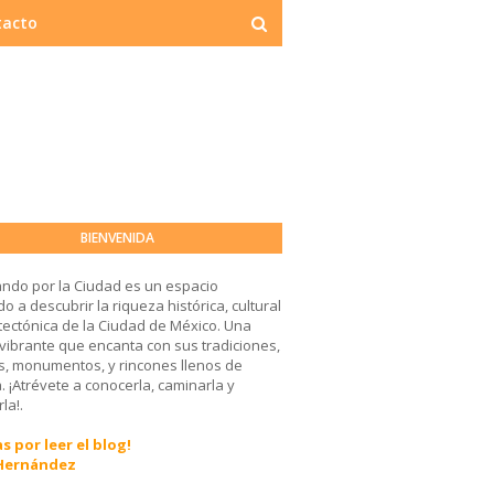
tacto
BIENVENIDA
ndo por la Ciudad es un espacio
o a descubrir la riqueza histórica, cultural
tectónica de la Ciudad de México. Una
 vibrante que encanta con sus tradiciones,
, monumentos, y rincones llenos de
a. ¡Atrévete a conocerla, caminarla y
la!.
s por leer el blog!
 Hernández