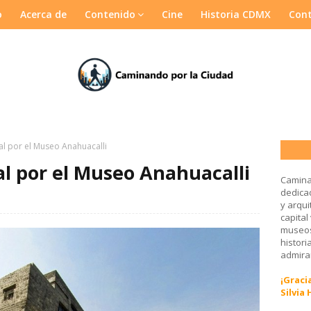
o
Acerca de
Contenido
Cine
Historia CDMX
Con
al por el Museo Anahuacalli
al por el Museo Anahuacalli
Camina
dedicad
y arqui
capital
museos
histori
admirar
¡Gracia
Silvia