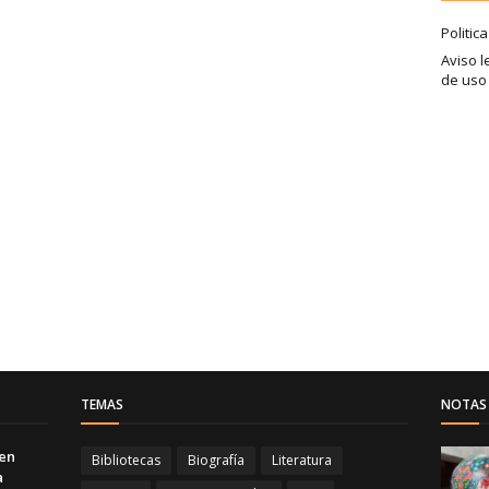
Politic
Aviso l
de uso
TEMAS
NOTAS 
 en
Bibliotecas
Biografía
Literatura
a