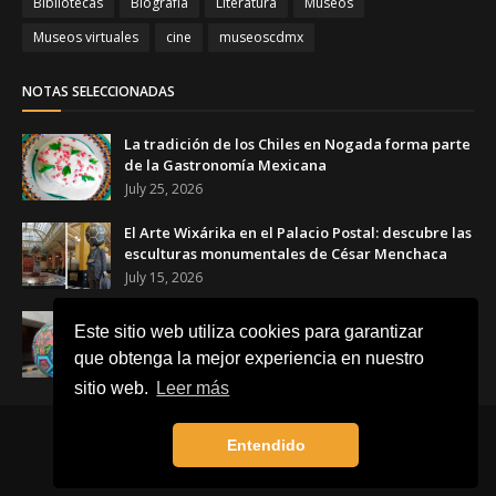
Bibliotecas
Biografía
Literatura
Museos
Museos virtuales
cine
museoscdmx
NOTAS SELECCIONADAS
La tradición de los Chiles en Nogada forma parte
de la Gastronomía Mexicana
July 25, 2026
El Arte Wixárika en el Palacio Postal: descubre las
esculturas monumentales de César Menchaca
July 15, 2026
El Balón Monumental WIXA 26: tradición wixárika,
Este sitio web utiliza cookies para garantizar
arte huichol y futbol
que obtenga la mejor experiencia en nuestro
June 23, 2026
sitio web.
Leer más
Inicio
Acerca de
Contacto
Entendido
Created By
SoraTemplates
| Distributed By
Blogger Template