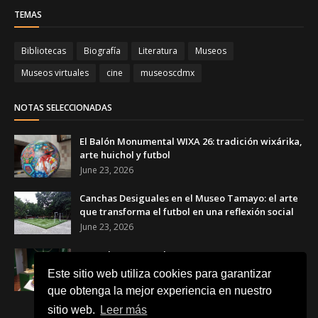
TEMAS
Bibliotecas
Biografía
Literatura
Museos
Museos virtuales
cine
museoscdmx
NOTAS SELECCIONADAS
El Balón Monumental WIXA 26: tradición wixárika,
arte huichol y futbol
June 23, 2026
Canchas Desiguales en el Museo Tamayo: el arte
que transforma el futbol en una reflexión social
June 23, 2026
Copa de Arte Popular Banamex 2026: artesanas y
artesanos mexicanos celebran el futbol a través
Este sitio web utiliza cookies para garantizar
del arte
que obtenga la mejor experiencia en nuestro
June 17, 2026
sitio web.
Leer más