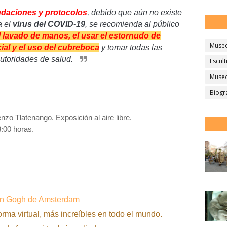
ndaciones y protocolos
, d
ebido que aún no existe
a el
virus del COVID-19
, se recomienda al público
l lavado de manos, el usar el estornudo de
Muse
cial y el uso del cubreboca
y tomar todas las
toridades de salud.
Escult
Museo
Biogr
zo Tlatenango. Exposición al aire libre.
:00 horas.
Van Gogh de Amsterdam
orma virtual, más increíbles en todo el mundo.