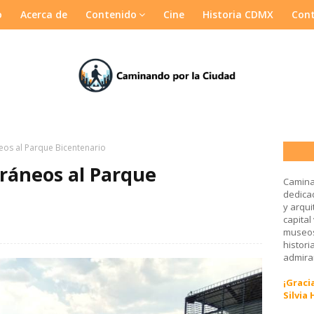
o
Acerca de
Contenido
Cine
Historia CDMX
Con
eos al Parque Bicentenario
ráneos al Parque
Camina
dedicad
y arqui
capital
museos
histori
admirar
¡Gracia
Silvia