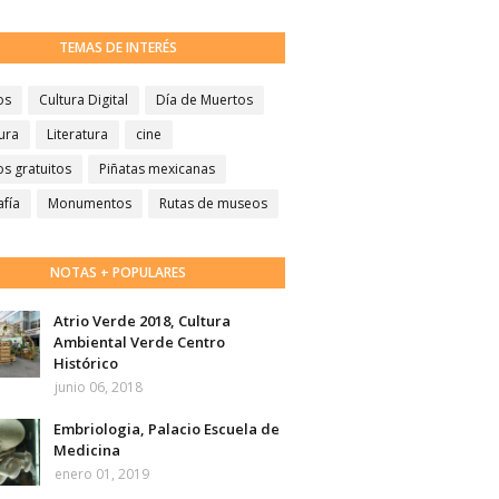
TEMAS DE INTERÉS
os
Cultura Digital
Día de Muertos
ura
Literatura
cine
s gratuitos
Piñatas mexicanas
afía
Monumentos
Rutas de museos
NOTAS + POPULARES
Atrio Verde 2018, Cultura
Ambiental Verde Centro
Histórico
junio 06, 2018
Embriologia, Palacio Escuela de
Medicina
enero 01, 2019