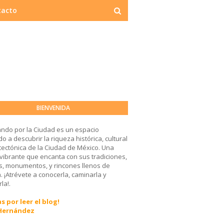
tacto
BIENVENIDA
ndo por la Ciudad es un espacio
o a descubrir la riqueza histórica, cultural
tectónica de la Ciudad de México. Una
 vibrante que encanta con sus tradiciones,
, monumentos, y rincones llenos de
a. ¡Atrévete a conocerla, caminarla y
la!.
s por leer el blog!
 Hernández