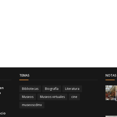
TEMAS
NOTAS 
 en
Bibliotecas
Biografía
Literatura
a
Museos
Museos virtuales
cine
museoscdmx
acio