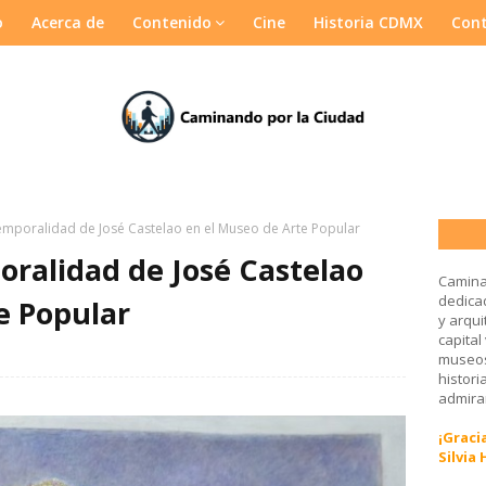
o
Acerca de
Contenido
Cine
Historia CDMX
Con
emporalidad de José Castelao en el Museo de Arte Popular
oralidad de José Castelao
Camina
dedicad
e Popular
y arqui
capital
museos
histori
admirar
¡Gracia
Silvia