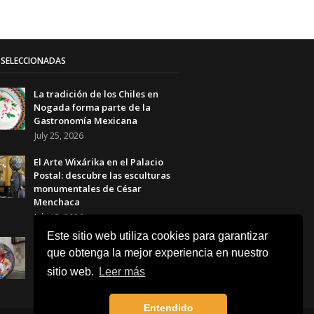
SELECCIONADAS
La tradición de los Chiles en
Nogada forma parte de la
Gastronomía Mexicana
July 25, 2026
El Arte Wixárika en el Palacio
Postal: descubre las esculturas
monumentales de César
Menchaca
July 15, 2026
Este sitio web utiliza cookies para garantizar
El Balón Monumental WIXA 26:
que obtenga la mejor experiencia en nuestro
tradición wixárika, arte huichol
y futbol
sitio web.
Leer más
June 23, 2026
Entendido