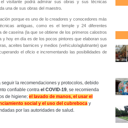
,
el visitante podrá admirar sus obras y sus técnicas
ada una de sus obras del maestro.
lación porque es uno de lo creadores y conocedores más
técnicas antiguas, como es el temple y 24 diferentes
ura de caseína (la que se obtiene de los primeros calostros
na y hoy en día es de los pocos pintores que elaboran sus
ras, aceites barnices y medios (vehículo/aglutinante) que
cuperando el oficio e incrementando las posibilidades de
 seguir la recomendaciones y protocolos, d
ebido
nto confiable contra
el COVID-19
, se recomienda
os de higiene;
el lavado de manos, el usar el
anciamiento social y el uso del cubreboca
y
dadas por las autoridades de salud.