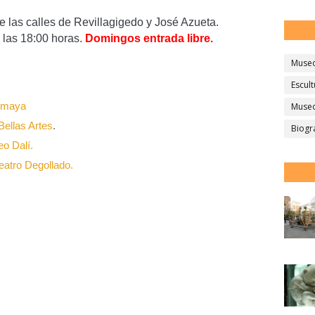
e las calles de Revillagigedo y José Azueta.
las 18:00 horas.
Domingos entrada libre.
Muse
Escult
:
oumaya
Museo
Bellas Artes
.
Biogr
eo Dalí.
eatro Degollado.