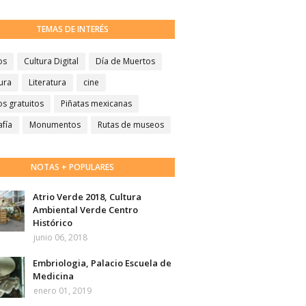
TEMAS DE INTERÉS
os
Cultura Digital
Día de Muertos
ura
Literatura
cine
s gratuitos
Piñatas mexicanas
afía
Monumentos
Rutas de museos
NOTAS + POPULARES
Atrio Verde 2018, Cultura
Ambiental Verde Centro
Histórico
junio 06, 2018
Embriologia, Palacio Escuela de
Medicina
enero 01, 2019