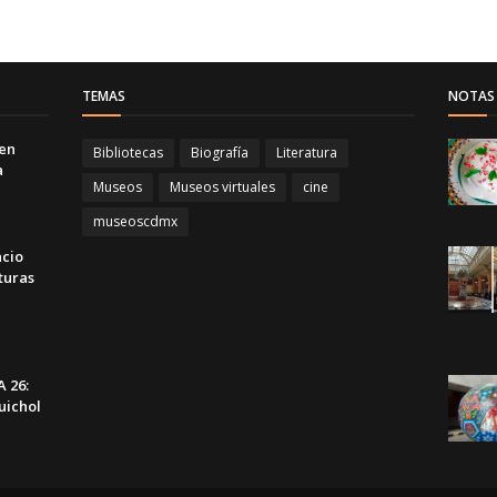
TEMAS
NOTAS 
 en
Bibliotecas
Biografía
Literatura
a
Museos
Museos virtuales
cine
museoscdmx
acio
turas
 26:
uichol