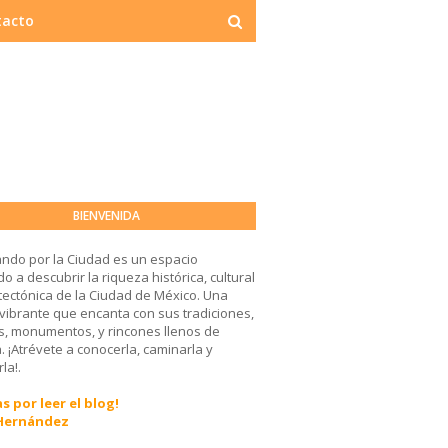
tacto
BIENVENIDA
ndo por la Ciudad es un espacio
o a descubrir la riqueza histórica, cultural
tectónica de la Ciudad de México. Una
 vibrante que encanta con sus tradiciones,
, monumentos, y rincones llenos de
a. ¡Atrévete a conocerla, caminarla y
la!.
s por leer el blog!
 Hernández