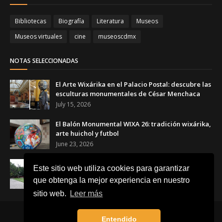
Bibliotecas
Biografía
Literatura
Museos
Museos virtuales
cine
museoscdmx
NOTAS SELECCIONADAS
El Arte Wixárika en el Palacio Postal: descubre las
esculturas monumentales de César Menchaca
July 15, 2026
El Balón Monumental WIXA 26: tradición wixárika,
arte huichol y futbol
June 23, 2026
Canchas Desiguales en el Museo Tamayo: el arte
Este sitio web utiliza cookies para garantizar
que transforma el futbol en una reflexión social
que obtenga la mejor experiencia en nuestro
June 23, 2026
sitio web.
Leer más
Inicio
Acerca de
Contacto
Entendido