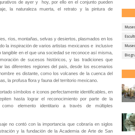
igurativos de ayer y hoy, por ello en el conjunto pueden
saje, la naturaleza muerta, el retrato y la pintura de
Muse
Escult
les, ríos, montañas, selvas y desiertos, plasmados en los
sido la inspiración de varios artistas mexicanos e inclusive
Museo
io tangible en el que una sociedad se reconoce así misma,
Biogr
oración de sucesos históricos, y las tradiciones que
r las diferentes regiones del país, desde los escenarios
l hombre es distante, como los volcanes de la cuenca del
as, la profusa flora y fauna del territorio mexicano.
aportado símbolos e iconos perfectamente identificables, en
repiten hasta lograr el reconocimiento por parte de la
ye como elemento identitario a través de múltiples
aisaje no contó con la importancia que cobraría en siglos
lustración y la fundación de la Academia de Arte de San