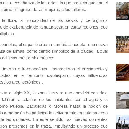
ro de la enseñanza de las artes, lo que propició que con el
 como el ingreso de las mujeres a los talleres.
 la flora, la frondosidad de las selvas y de algunos
, de exuberancia de la naturaleza en estas regiones, que
altiplano.
españoles, el espacio urbano cambió al adoptar una nueva
aza de armas, como centro simbólico de la ciudad, la cual
sus edificios más emblemáticos.
, interno o transoceánico, favorecieron el crecimiento y
ades en el territorio novohispano, cuyas influencias
tilos arquitectónicos..
ta el siglo XX, la zona lacustre que convivió con ríos,
efinían la relación de los habitantes con el agua y la
omo Puebla, Zacatecas o Morelia hasta la noción de
da generación ha participado activamente en este proceso
e las ciudades. En este sentido, las nuevas corrientes
cieron presentes en la traza, impulsando un proceso que