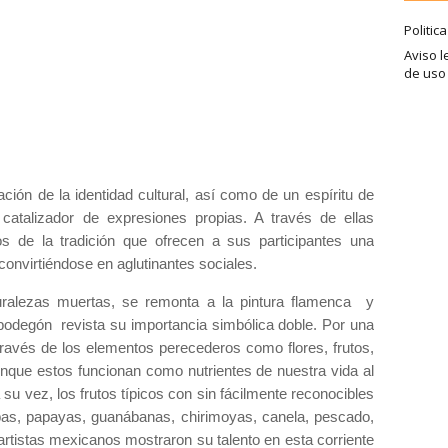
Politic
Aviso l
de uso
ción de la identidad cultural, así como de un espíritu de
catalizador de expresiones propias. A través de ellas
s de la tradición que ofrecen a sus participantes una
convirtiéndose en aglutinantes sociales.
uralezas muertas, se remonta a la pintura flamenca y
bodegón revista su importancia simbólica doble. Por una
a través de los elementos perecederos como flores, frutos,
unque estos funcionan como nutrientes de nuestra vida al
u vez, los frutos típicos con sin fácilmente reconocibles
abas, papayas, guanábanas, chirimoyas, canela, pescado,
artistas mexicanos mostraron su talento en esta corriente