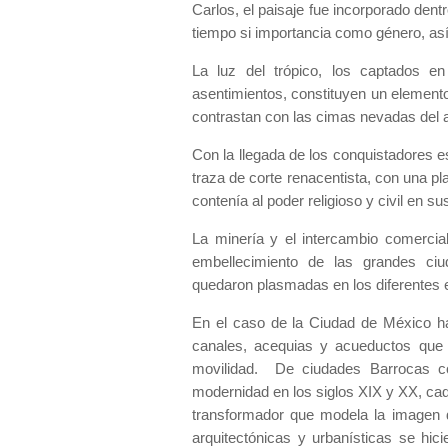
Carlos, el paisaje fue incorporado dent
tiempo si importancia como género, así
La luz del trópico, los captados en
asentimientos, constituyen un elemento
contrastan con las cimas nevadas del 
Con la llegada de los conquistadores 
traza de corte renacentista, con una pl
contenía al poder religioso y civil en 
La minería y el intercambio comercial
embellecimiento de las grandes ciud
quedaron plasmadas en los diferentes es
En el caso de la Ciudad de México has
canales, acequias y acueductos que d
movilidad. De ciudades Barrocas c
modernidad en los siglos XIX y XX, ca
transformador que modela la imagen d
arquitectónicas y urbanísticas se hi