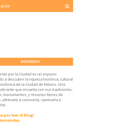
tacto
BIENVENIDA
ndo por la Ciudad es un espacio
o a descubrir la riqueza histórica, cultural
tectónica de la Ciudad de México. Una
 vibrante que encanta con sus tradiciones,
, monumentos, y rincones llenos de
a. ¡Atrévete a conocerla, caminarla y
la!.
s por leer el blog!
 Hernández