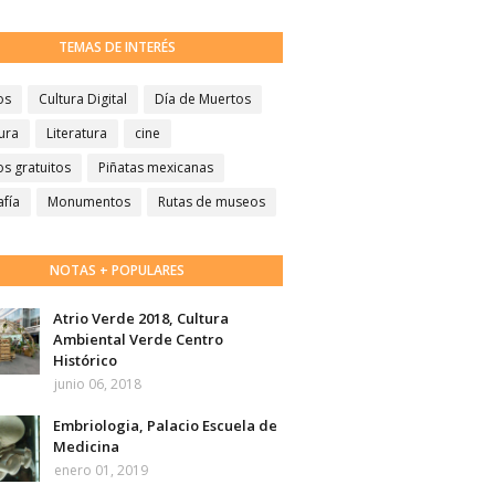
TEMAS DE INTERÉS
os
Cultura Digital
Día de Muertos
ura
Literatura
cine
s gratuitos
Piñatas mexicanas
afía
Monumentos
Rutas de museos
NOTAS + POPULARES
Atrio Verde 2018, Cultura
Ambiental Verde Centro
Histórico
junio 06, 2018
Embriologia, Palacio Escuela de
Medicina
enero 01, 2019