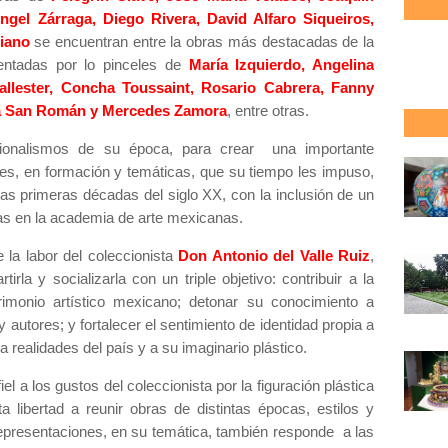
Ángel Zárraga, Diego Rivera, David Alfaro Siqueiros,
iano
se encuentran entre la obras más destacadas de la
entadas por lo pinceles de
María Izquierdo, Angelina
allester, Concha Toussaint, Rosario Cabrera, Fanny
ana San Román y Mercedes Zamora
, entre otras.
cionalismos de su época, para crear una importante
ntes, en formación y temáticas, que su tiempo les impuso,
s primeras décadas del siglo XX, con la inclusión de un
s en la academia de arte mexicanas.
e la labor del coleccionista
Don Antonio del Valle Ruiz
,
irla y socializarla con un triple objetivo: contribuir a la
rimonio artístico mexicano; detonar su conocimiento a
y autores; y fortalecer el sentimiento de identidad propia a
 realidades del país y a su imaginario plástico.
l a los gustos del coleccionista por la figuración plástica
 libertad a reunir obras de distintas épocas, estilos y
representaciones, en su temática, también responde a las