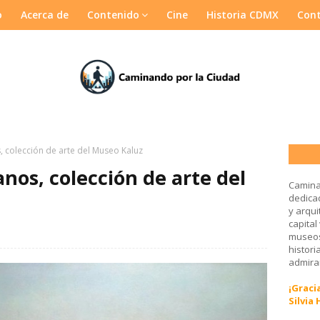
o
Acerca de
Contenido
Cine
Historia CDMX
Con
, colección de arte del Museo Kaluz
nos, colección de arte del
Camina
dedicad
y arqui
capital
museos
histori
admirar
¡Gracia
Silvia