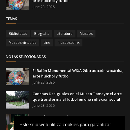
arte huichol y futbol
June 23, 2026
TEMAS
Bibliotecas
Biografía
Literatura
Museos
Museos virtuales
cine
museoscdmx
NOTAS SELECCIONADAS
El Balón Monumental WIXA 26: tradición wixárika,
arte huichol y futbol
June 23, 2026
Canchas Desiguales en el Museo Tamayo: el arte
que transforma el futbol en una reflexión social
June 23, 2026
Copa de Arte Popular Banamex 2026: artesanas y
artesanos mexicanos celebran el futbol a través
Este sitio web utiliza cookies para garantizar
del arte