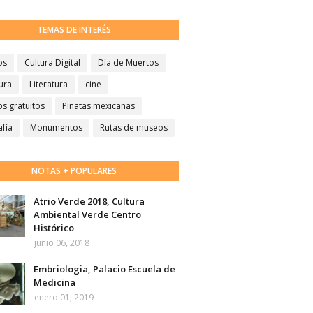
TEMAS DE INTERÉS
os
Cultura Digital
Día de Muertos
ura
Literatura
cine
s gratuitos
Piñatas mexicanas
afía
Monumentos
Rutas de museos
NOTAS + POPULARES
Atrio Verde 2018, Cultura
Ambiental Verde Centro
Histórico
junio 06, 2018
Embriologia, Palacio Escuela de
Medicina
enero 01, 2019