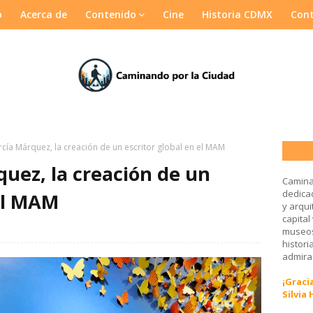
o
Acerca de
Contenido
Cine
Historia CDMX
Con
rcía Márquez, la creación de un escritor global en el MAM
quez, la creación de un
Camina
dedicad
 el MAM
y arqui
capital
museos
histori
admirar
¡Gracia
Silvia