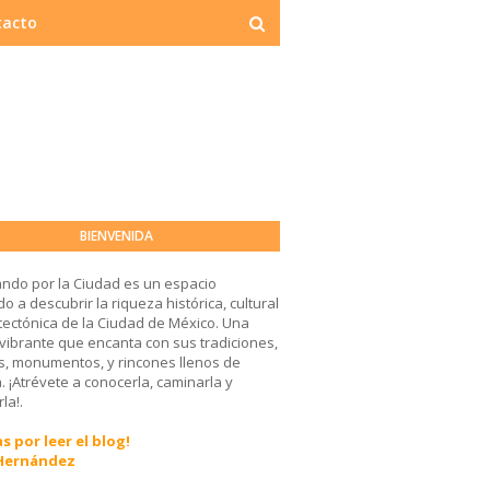
tacto
BIENVENIDA
ndo por la Ciudad es un espacio
o a descubrir la riqueza histórica, cultural
tectónica de la Ciudad de México. Una
 vibrante que encanta con sus tradiciones,
, monumentos, y rincones llenos de
a. ¡Atrévete a conocerla, caminarla y
la!.
s por leer el blog!
 Hernández