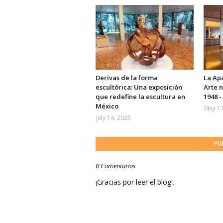
Derivas de la forma
La Apa
escultórica: Una exposición
Arte 
que redefine la escultura en
1948 -
México
May 11
July 14, 2025
PU
0 Comentarios
¡Gracias por leer el blog!.