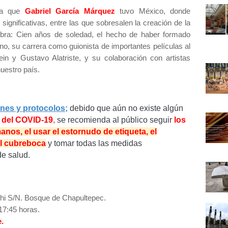
cia que
Gabriel García Márquez
tuvo México, donde
ignificativas, entre las que sobresalen la creación de la
bra: Cien años de soledad, el hecho de haber formado
no, su carrera como guionista de importantes películas al
ein y Gustavo Alatriste, y su colaboración con artistas
nuestro país.
!
nes y protocolos;
d
ebido que aún no existe algún
s del COVID-19
,
se recomienda al público seguir
los
anos, el usar el estornudo de etiqueta, el
el cubreboca
y tomar todas las medidas
e salud.
hi S/N. Bosque de Chapultepec.
17:45 horas.
.