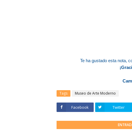
Te ha gustado esta nota
, c
¡Graci
Cami
Tags
Museo de Arte Moderno
Facebook
Twitter
ENTRAD