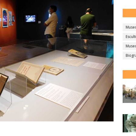
Muse
Escult
Museo
Biogr