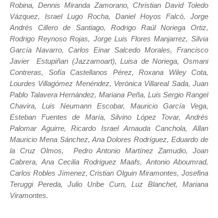
Robina, Dennis Miranda Zamorano, Christian David Toledo
Vázquez, Israel Lugo Rocha, Daniel Hoyos Falcó, Jorge
Andrés Cillero de Santiago, Rodrigo Raúl Noriega Ortiz,
Rodrigo Reynoso Rojas, Jorge Luis Flores Manjarrez, Silvia
García Navarro, Carlos Einar Salcedo Morales, Francisco
Javier Estupiñan (Jazzamoart), Luisa de Noriega, Osmani
Contreras, Sofía Castellanos Pérez, Roxana Wiley Cota,
Lourdes Villagómez Menéndez, Verónica Villareal Sada, Juan
Pablo Talavera Hernández, Mariana Peña, Luis Sergio Rangel
Chavira, Luis Neumann Escobar, Mauricio García Vega,
Esteban Fuentes de María, Silvino López Tovar, Andrés
Palomar Aguirre, Ricardo Israel Arnauda Canchola, Allan
Mauricio Mena Sánchez, Ana Dolores Rodríguez, Eduardo de
la Cruz Olmos, Pedro Antonio Martínez Zamudio, Joan
Cabrera, Ana Cecilia Rodriguez Maafs, Antonio Aboumrad,
Carlos Robles Jímenez, Cristian Olguin Miramontes, Josefina
Teruggi Pereda, Julio Uribe Curn, Luz Blanchet, Mariana
Viramontes.