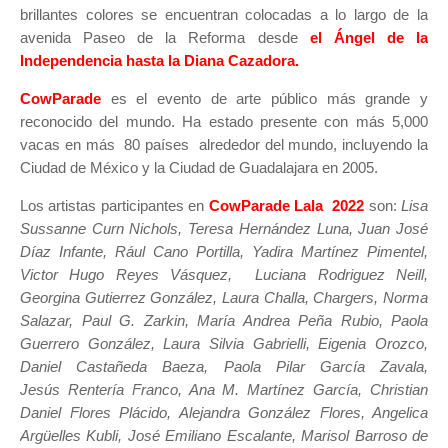
brillantes colores se encuentran colocadas a lo largo de la
avenida Paseo de la Reforma desde
e
l Ángel de la
Independencia hasta la Diana Cazadora.
CowParade
es el evento de arte público más grande y
reconocido del mundo. Ha estado presente con más 5,000
vacas en más 80 países alrededor del mundo, incluyendo la
Ciudad de México y la Ciudad de Guadalajara en 2005.
Los artistas participantes en
CowParade Lala 2022
son:
Lisa
Sussanne Curn Nichols, Teresa Hernández Luna, Juan José
Díaz Infante, Rául Cano Portilla, Yadira Martínez Pimentel,
Victor Hugo Reyes Vásquez, Luciana Rodriguez Neill,
Georgina Gutierrez González, Laura Challa, Chargers, Norma
Salazar, Paul G. Zarkin, María Andrea Peña Rubio, Paola
Guerrero González, Laura Silvia Gabrielli, Eigenia Orozco,
Daniel Castañeda Baeza, Paola Pilar García Zavala,
Jesús Rentería Franco, Ana M. Martínez García, Christian
Daniel Flores Plácido, Alejandra González Flores, Angelica
Argüelles Kubli, José Emiliano Escalante, Marisol Barroso de