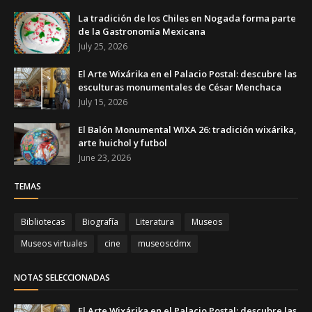
La tradición de los Chiles en Nogada forma parte
de la Gastronomía Mexicana
July 25, 2026
El Arte Wixárika en el Palacio Postal: descubre las
esculturas monumentales de César Menchaca
July 15, 2026
El Balón Monumental WIXA 26: tradición wixárika,
arte huichol y futbol
June 23, 2026
TEMAS
Bibliotecas
Biografía
Literatura
Museos
Museos virtuales
cine
museoscdmx
NOTAS SELECCIONADAS
El Arte Wixárika en el Palacio Postal: descubre las