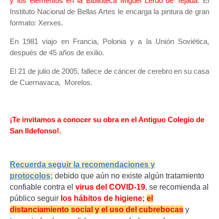
y los elementos en la Biblioteca Miguel Lerdo de Tejada
. El
Instituto Nacional de Bellas Artes le encarga la pintura de gran
formato: Xerxes.
En 1981 viajo en Francia, Polonia y a la Unión Soviética,
después de 45 años de exilio.
El 21 de julio de 2005, fallece de cáncer de cerebro en su casa
de Cuernavaca, Morelos.
¡Te invitamos a conocer su obra en el Antiguo Colegio de
San Ildefonso!.
Recuerda seguir la recomendaciones y
protocolos;
d
ebido que aún no existe algún tratamiento
confiable contra el
virus del COVID-19
,
se recomienda al
público seguir
los hábitos de higiene;
el
distanciamiento social y el uso del cubrebocas
y