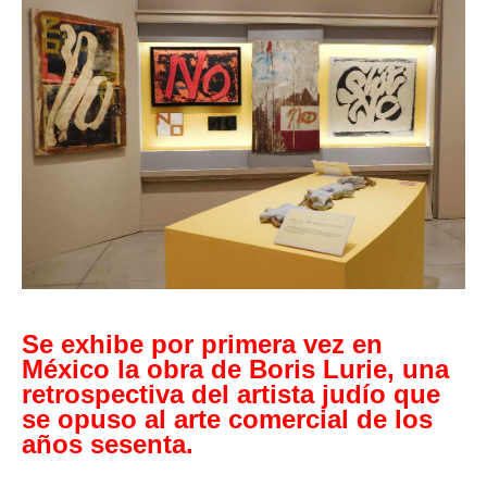
Se exhibe por primera vez en
México la obra de Boris Lurie, una
retrospectiva del artista judío que
se opuso al arte comercial de los
años sesenta.