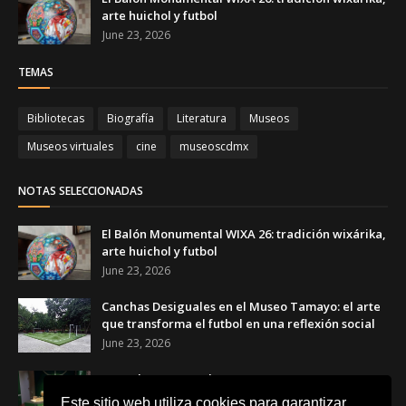
arte huichol y futbol
June 23, 2026
TEMAS
Bibliotecas
Biografía
Literatura
Museos
Museos virtuales
cine
museoscdmx
NOTAS SELECCIONADAS
El Balón Monumental WIXA 26: tradición wixárika,
arte huichol y futbol
June 23, 2026
Canchas Desiguales en el Museo Tamayo: el arte
que transforma el futbol en una reflexión social
June 23, 2026
Copa de Arte Popular Banamex 2026: artesanas y
artesanos mexicanos celebran el futbol a través
Este sitio web utiliza cookies para garantizar