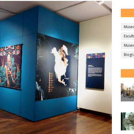
Muse
Escult
Museo
Biogr