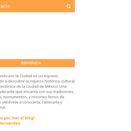
tacto
BIENVENIDA
ndo por la Ciudad es un espacio
o a descubrir la riqueza histórica, cultural
tectónica de la Ciudad de México. Una
 vibrante que encanta con sus tradiciones,
, monumentos, y rincones llenos de
a. ¡Atrévete a conocerla, caminarla y
la!.
s por leer el blog!
 Hernández