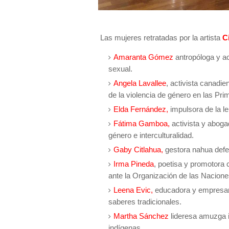
Las mujeres retratadas por la artista
Ci
Amaranta Gómez
antropóloga y a
sexual.
Angela Lavallee
, activista canadie
de la violencia de género en las P
Elda Fernández,
impulsora de la le
Fátima Gamboa,
activista y aboga
género e interculturalidad.
Gaby Citlahua,
gestora nahua defen
Irma Pineda
, poetisa y promotora 
ante la Organización de las Nacion
Leena Evic,
educadora y empresaria
saberes tradicionales.
Martha Sánchez
lideresa amuzga 
indígenas.