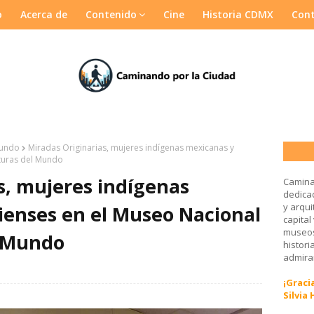
o
Acerca de
Contenido
Cine
Historia CDMX
Con
Mundo
Miradas Originarias, mujeres indígenas mexicanas y
lturas del Mundo
s, mujeres indígenas
Camina
dedicad
y arqui
ienses en el Museo Nacional
capital
museos
l Mundo
histori
admirar
¡Gracia
Silvia