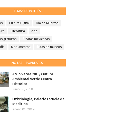
TEMAS DE INTERÉS
os
Cultura Digital
Día de Muertos
ura
Literatura
cine
s gratuitos
Piñatas mexicanas
afía
Monumentos
Rutas de museos
NOTAS + POPULARES
Atrio Verde 2018, Cultura
Ambiental Verde Centro
Histórico
junio 06, 2018
Embriologia, Palacio Escuela de
Medicina
enero 01, 2019