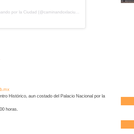
Una publicación compartida de Caminando por la Ciudad (@caminandoxlaciudad)
.
ob.mx
ntro Histórico, aun costado del Palacio Nacional por la
00 horas.