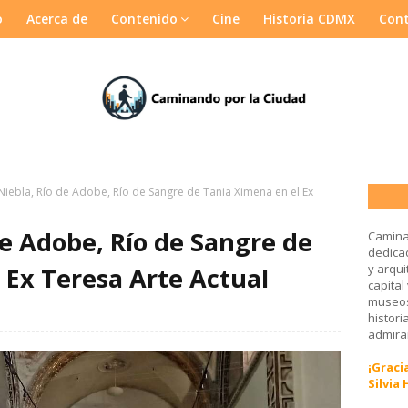
o
Acerca de
Contenido
Cine
Historia CDMX
Con
Niebla, Río de Adobe, Río de Sangre de Tania Ximena en el Ex
de Adobe, Río de Sangre de
Camina
dedicad
y arqui
 Ex Teresa Arte Actual
capital
museos
histori
admirar
¡Gracia
Silvia