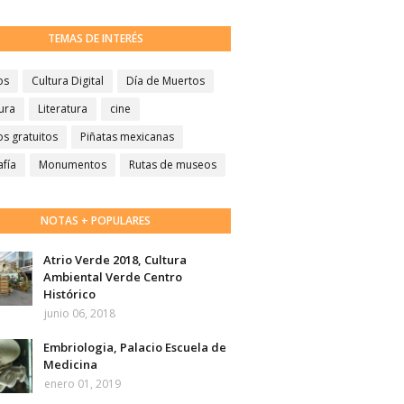
TEMAS DE INTERÉS
os
Cultura Digital
Día de Muertos
ura
Literatura
cine
s gratuitos
Piñatas mexicanas
afía
Monumentos
Rutas de museos
NOTAS + POPULARES
Atrio Verde 2018, Cultura
Ambiental Verde Centro
Histórico
junio 06, 2018
Embriologia, Palacio Escuela de
Medicina
enero 01, 2019