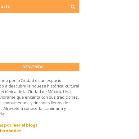
tacto
BIENVENIDA
ndo por la Ciudad es un espacio
o a descubrir la riqueza histórica, cultural
tectónica de la Ciudad de México. Una
 vibrante que encanta con sus tradiciones,
, monumentos, y rincones llenos de
a. ¡Atrévete a conocerla, caminarla y
la!.
s por leer el blog!
 Hernández