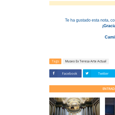
Te ha gustado esta nota
, c
¡Graci
Cami
Tags
Museo Ex Teresa Arte Actual
Facebook
Twitter
ENTRAD