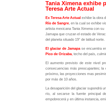
Tania Ximena exhibe pi
Teresa Arte Actual
Ex Teresa Arte Actual
exhibe la obra de
Río de Sangre
, en la cual se exhibe v
artista mexicana Tania Ximena con su i
Jamapa que cruzan el estado de Veracru
del planeta situado 19° de latitud norte.
El glaciar de Jamapa
se encuentra e
Pico de Orizaba
,
techo del país, culmi
El aumento previsto de este nivel pr
consecuencias más preocupantes; la cu
próximo, las proyecciones mas pesimist
por más de 10 años.
La desaparición del glaciar supondrá u
río, al secarse la fuente principal del
empobrecerá y en última instancia,