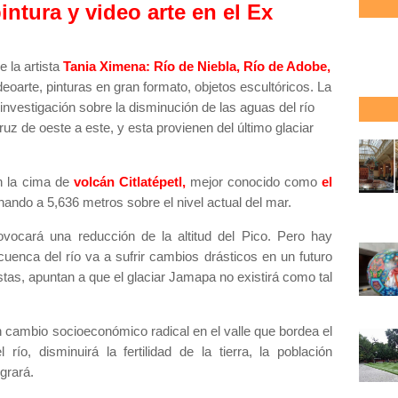
ntura y video arte en el Ex
 la artista
Tania Ximena: Río de Niebla, Río de Adobe,
ideoarte, pinturas en gran formato, objetos escultóricos. La
nvestigación sobre la disminución de las aguas del río
z de oeste a este, y esta provienen del último glaciar
n la cima de
volcán Citlatépetl,
mejor conocido como
el
nando a 5,636 metros sobre el nivel actual del mar.
ovocará una reducción de la altitud del Pico. Pero hay
enca del río va a sufrir cambios drásticos en un futuro
as, apuntan a que el glaciar Jamapa no existirá como tal
n cambio socioeconómico radical en el valle que bordea el
 río, disminuirá la fertilidad de la tierra, la población
 emigrará.