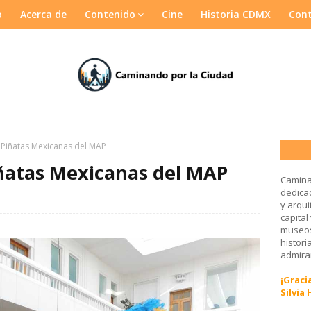
o
Acerca de
Contenido
Cine
Historia CDMX
Con
Piñatas Mexicanas del MAP
iñatas Mexicanas del MAP
Camina
dedicad
y arqui
capital
museos
histori
admirar
¡Gracia
Silvia