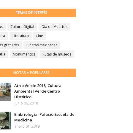
TEMAS DE INTERÉS
os
Cultura Digital
Día de Muertos
ura
Literatura
cine
s gratuitos
Piñatas mexicanas
afía
Monumentos
Rutas de museos
NOTAS + POPULARES
Atrio Verde 2018, Cultura
Ambiental Verde Centro
Histórico
junio 06, 2018
Embriologia, Palacio Escuela de
Medicina
enero 01, 2019