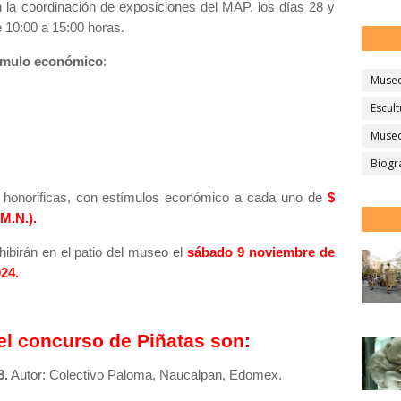
n la coordinación de exposiciones del MAP, los días 28 y
e 10:00 a 15:00 horas.
timulo económico
:
Muse
Escult
Museo
Biogr
s honorificas, con estímulos económico a cada uno de
$
M.N.).
ibirán en el patio del museo el
sábado 9 noviembre de
024.
el concurso de Piñatas son:
3.
Autor: Colectivo Paloma, Naucalpan, Edomex.