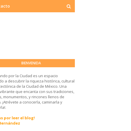
tacto
BIENVENIDA
ndo por la Ciudad es un espacio
o a descubrir la riqueza histórica, cultural
tectónica de la Ciudad de México. Una
 vibrante que encanta con sus tradiciones,
, monumentos, y rincones llenos de
a. ¡Atrévete a conocerla, caminarla y
la!.
s por leer el blog!
 Hernández