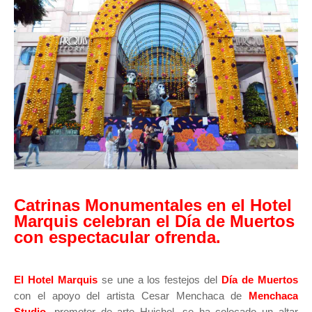
Catrinas Monumentales en el Hotel
Marquis celebran el Día de Muertos
con espectacular ofrenda.
El Hotel Marquis
se une a los festejos del
Día de Muertos
con el apoyo del artista Cesar Menchaca de
Menchaca
Studio,
promotor de arte Huichol, se ha colocado un altar