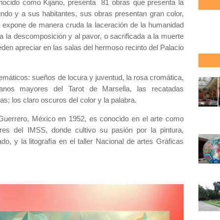
onocido como Kijano, presenta 81 obras que presenta la
undo y a sus habitantes, sus obras presentan gran color,
sta expone de manera cruda la laceración de la humanidad
a la descomposición y al pavor, o sacrificada a la muerte
en apreciar en las salas del hermoso recinto del Palacio
emáticos: sueños de locura y juventud, la rosa cromática,
anos mayores del Tarot de Marsella, las recatadas
; los claro oscuros del color y la palabra.
Guerrero, México en 1952, es conocido en el arte como
leres del IMSS, donde cultivo su pasión por la pintura,
o, y la litografía en el taller Nacional de artes Gráficas