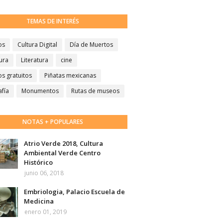
TEMAS DE INTERÉS
os
Cultura Digital
Día de Muertos
ura
Literatura
cine
s gratuitos
Piñatas mexicanas
afía
Monumentos
Rutas de museos
NOTAS + POPULARES
Atrio Verde 2018, Cultura
Ambiental Verde Centro
Histórico
junio 06, 2018
Embriologia, Palacio Escuela de
Medicina
enero 01, 2019