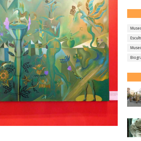
Muse
Escult
Museo
Biogr