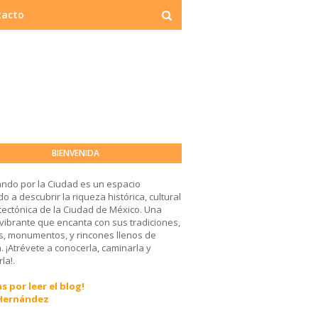
tacto
BIENVENIDA
ndo por la Ciudad es un espacio
o a descubrir la riqueza histórica, cultural
tectónica de la Ciudad de México. Una
 vibrante que encanta con sus tradiciones,
, monumentos, y rincones llenos de
a. ¡Atrévete a conocerla, caminarla y
la!.
s por leer el blog!
 Hernández