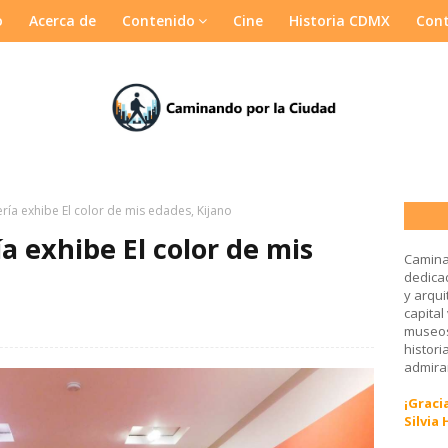
o
Acerca de
Contenido
Cine
Historia CDMX
Con
ería exhibe El color de mis edades, Kijano
ía exhibe El color de mis
Camina
dedicad
y arqui
capital
museos
histori
admirar
¡Gracia
Silvia