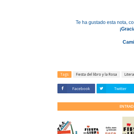
Te ha gustado esta nota, c
¡Graci
Cami
Tags
Fiesta del libro y la Rosa
Liter
Facebook
Twitter
ENTRAD