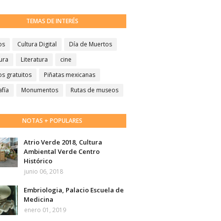
TEMAS DE INTERÉS
os
Cultura Digital
Día de Muertos
ura
Literatura
cine
s gratuitos
Piñatas mexicanas
afía
Monumentos
Rutas de museos
NOTAS + POPULARES
Atrio Verde 2018, Cultura
Ambiental Verde Centro
Histórico
junio 06, 2018
Embriologia, Palacio Escuela de
Medicina
enero 01, 2019