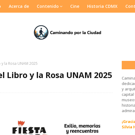
o
Acerca de
Contenido
Cine
Historia CDMX
Con
ro y la Rosa UNAM 2025
el Libro y la Rosa UNAM 2025
Camina
dedicad
y arqui
capital
museos
histori
admirar
¡Gracia
Silvia