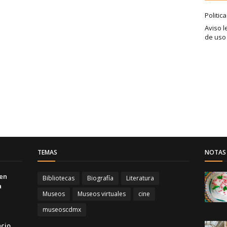
Politic
Aviso l
de uso
TEMAS
NOTAS 
 en
Bibliotecas
Biografía
Literatura
a
Museos
Museos virtuales
cine
museoscdmx
acio