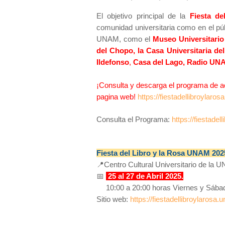
El objetivo principal de la
Fiesta de
comunidad universitaria como en el púb
UNAM, como el
Museo Universitari
del Chopo, la Casa Universitaria de
Ildefonso
,
Casa del Lago, Radio UN
¡Consulta y descarga el programa de ac
pagina web!
h
ttps://fiestadellibroylaro
Consulta el Programa:
https://fiestad
Fiesta del Libro y la Rosa UNAM 202
📍Centro Cultural Universitario de la 
📅
2
5 al 27 de Abril 2025.
🕛
10:00 a 20:00 horas Viernes y Sába
Sitio web:
h
ttps://fiestadellibroylarosa