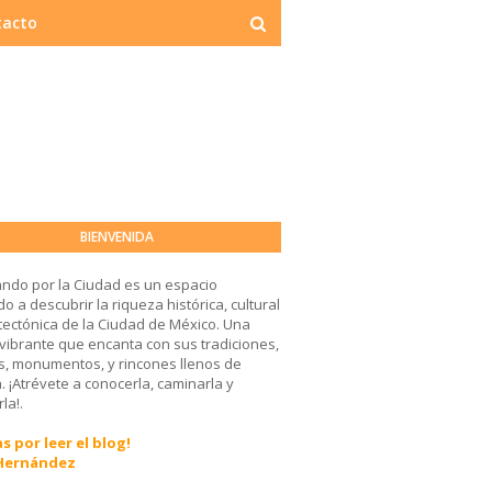
tacto
BIENVENIDA
ndo por la Ciudad es un espacio
o a descubrir la riqueza histórica, cultural
tectónica de la Ciudad de México. Una
 vibrante que encanta con sus tradiciones,
, monumentos, y rincones llenos de
a. ¡Atrévete a conocerla, caminarla y
la!.
s por leer el blog!
 Hernández