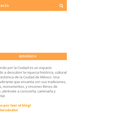
tacto
BIENVENIDA
ndo por la Ciudad es un espacio
o a descubrir la riqueza histórica, cultural
tectónica de la Ciudad de México. Una
 vibrante que encanta con sus tradiciones,
, monumentos, y rincones llenos de
a. ¡Atrévete a conocerla, caminarla y
la!.
s por leer el blog!
 Hernández