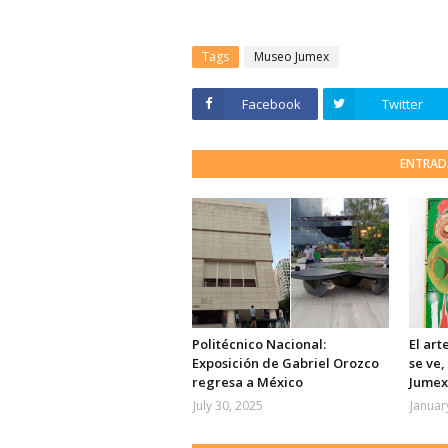
Tags
Museo Jumex
Facebook
Twitter
ENTRAD
Politécnico Nacional:
El art
Exposición de Gabriel Orozco
se ve,
regresa a México
Jumex
July 30, 2025
Januar