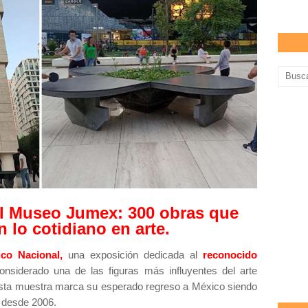
el Museo Jumex: 300 obras que
 lo cotidiano en arte.
ico Nacional,
una exposición dedicada al
reconocido
nsiderado una de las figuras más influyentes del arte
 Esta muestra marca su esperado regreso a México siendo
s desde 2006.