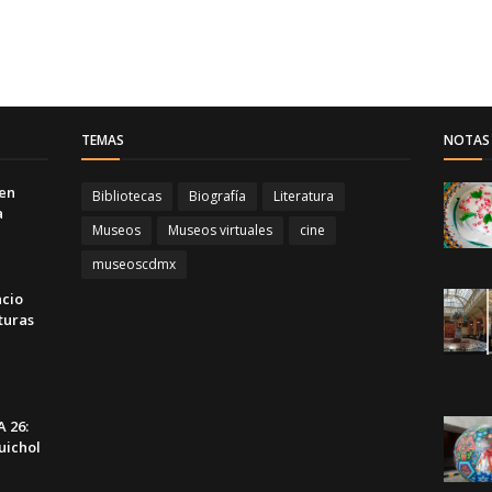
TEMAS
NOTAS 
 en
Bibliotecas
Biografía
Literatura
a
Museos
Museos virtuales
cine
museoscdmx
acio
turas
 26:
uichol