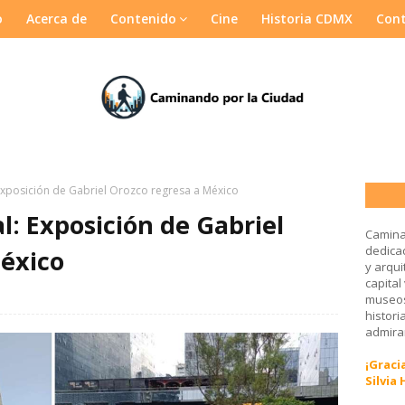
o
Acerca de
Contenido
Cine
Historia CDMX
Con
 Exposición de Gabriel Orozco regresa a México
l: Exposición de Gabriel
Camina
dedicad
éxico
y arqui
capital
museos
histori
admirar
¡Gracia
Silvia