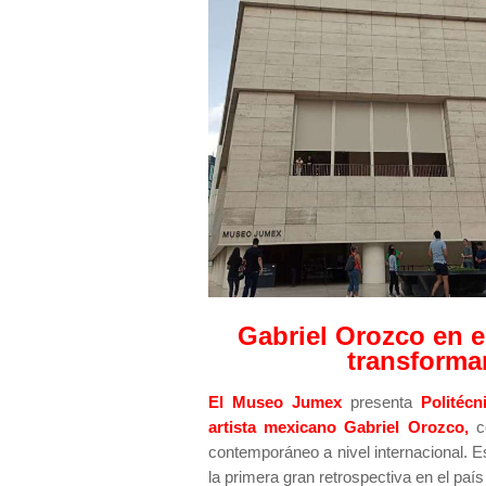
Gabriel Orozco en 
transforman
El Museo Jumex
presenta
Politécn
artista mexicano Gabriel Orozco,
co
contemporáneo a nivel internacional.
la primera gran retrospectiva en el paí