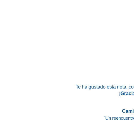
Te ha gustado esta nota
, c
¡Graci
Cami
"Un reencuentro