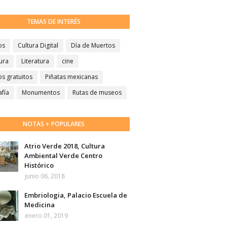
TEMAS DE INTERÉS
os
Cultura Digital
Día de Muertos
ura
Literatura
cine
s gratuitos
Piñatas mexicanas
afía
Monumentos
Rutas de museos
NOTAS + POPULARES
Atrio Verde 2018, Cultura
Ambiental Verde Centro
Histórico
junio 06, 2018
Embriologia, Palacio Escuela de
Medicina
enero 01, 2019