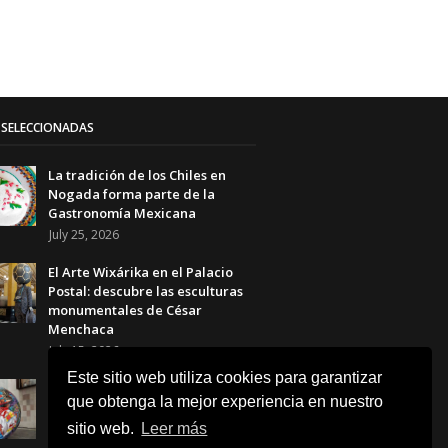
SELECCIONADAS
La tradición de los Chiles en
Nogada forma parte de la
Gastronomía Mexicana
July 25, 2026
El Arte Wixárika en el Palacio
Postal: descubre las esculturas
monumentales de César
Menchaca
July 15, 2026
Este sitio web utiliza cookies para garantizar
El Balón Monumental WIXA 26:
que obtenga la mejor experiencia en nuestro
tradición wixárika, arte huichol
y futbol
sitio web.
Leer más
June 23, 2026