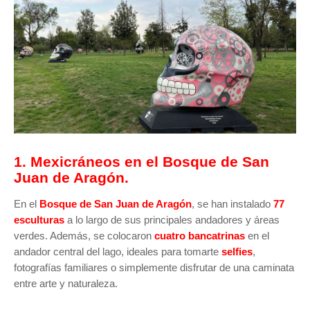
1. Mexicráneos en el Bosque de San
Juan de Aragón.
En el
Bosque de San Juan de Aragón
, se han instalado
77
esculturas
a lo largo de sus principales andadores y áreas
verdes. Además, se colocaron
cuatro bancatrinas
en el
andador central del lago, ideales para tomarte
selfies
,
fotografías familiares o simplemente disfrutar de una caminata
entre arte y naturaleza.