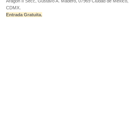
Aragón II Secc, Gustavo A. Madero, 07969 Ciudad de México,
CDMX.
Entrada Gratuita.