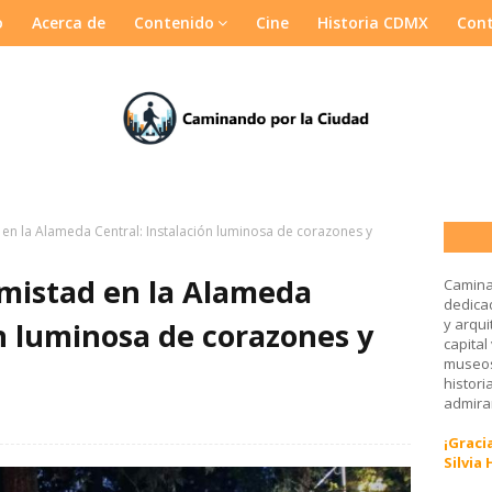
o
Acerca de
Contenido
Cine
Historia CDMX
Con
 en la Alameda Central: Instalación luminosa de corazones y
Amistad en la Alameda
Camina
dedicad
y arqui
ón luminosa de corazones y
capital
museos
histori
admirar
¡Gracia
Silvia