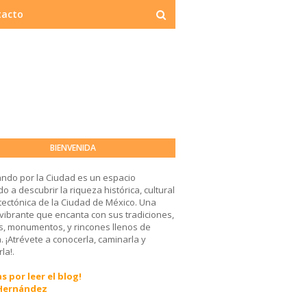
tacto
BIENVENIDA
ndo por la Ciudad es un espacio
o a descubrir la riqueza histórica, cultural
tectónica de la Ciudad de México. Una
 vibrante que encanta con sus tradiciones,
, monumentos, y rincones llenos de
a. ¡Atrévete a conocerla, caminarla y
la!.
s por leer el blog!
 Hernández