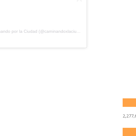
Una publicación compartida de Caminando por la Ciudad (@caminandoxlaciudad)
2,277,