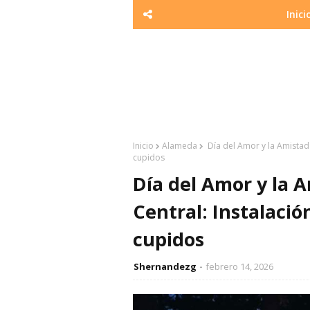
Inici
Inicio
Alameda
Día del Amor y la Amistad
cupidos
Día del Amor y la 
Central: Instalaci
cupidos
Shernandezg
febrero 14, 2026