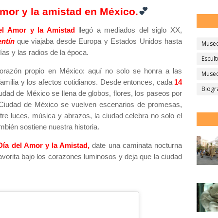
💕
Amor y la amistad en México.
el Amor y la Amistad
llegó a mediados del siglo XX,
entín
que viajaba desde Europa y Estados Unidos hasta
Muse
rías y las radios de la época.
Escult
corazón propio en
México
: aquí no solo se honra a las
Museo
 familia y los afectos cotidianos. Desde entonces, cada
14
Biogr
iudad de México
se llena de globos, flores, los paseos por
 Ciudad de México
se vuelven escenarios de promesas,
tre luces, música y abrazos, la ciudad celebra no solo el
mbién sostiene nuestra historia.
ía del Amor y la Amistad,
date una caminata nocturna
avorita bajo los corazones luminosos y deja que la ciudad