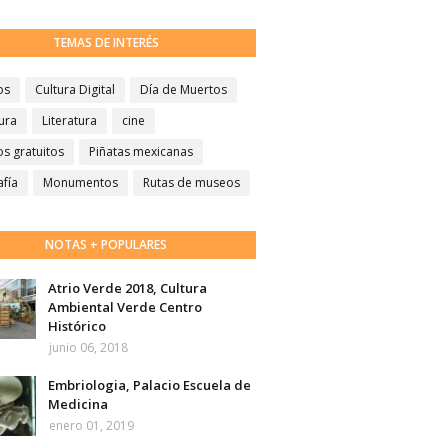
TEMAS DE INTERÉS
os
Cultura Digital
Día de Muertos
ura
Literatura
cine
s gratuitos
Piñatas mexicanas
afía
Monumentos
Rutas de museos
NOTAS + POPULARES
Atrio Verde 2018, Cultura
Ambiental Verde Centro
Histórico
junio 06, 2018
Embriologia, Palacio Escuela de
Medicina
enero 01, 2019