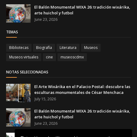
El Balón Monumental WIXA 26: tradición wixárika,
arte huichol y futbol
June 23, 2026
TEMAS
Bibliotecas
Biografía
Literatura
Museos
Museos virtuales
cine
museoscdmx
NOTAS SELECCIONADAS
El Arte Wixárika en el Palacio Postal: descubre las
esculturas monumentales de César Menchaca
July 15, 2026
El Balón Monumental WIXA 26: tradición wixárika,
arte huichol y futbol
June 23, 2026
Canchas Desiguales en el Museo Tamayo: el arte